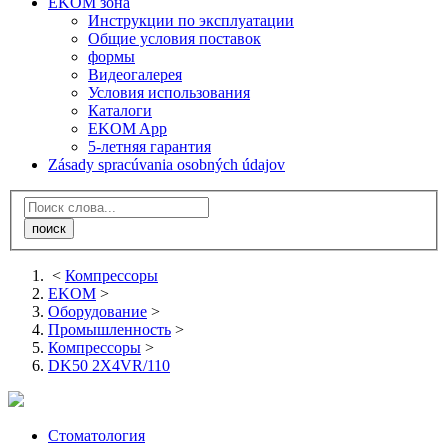
EKOM зона
Инструкции по эксплуатации
Общие условия поставок
формы
Видеогалерея
Условия использования
Каталоги
EKOM App
5-летняя гарантия
Zásady spracúvania osobných údajov
<
Компрессоры
EKOM
>
Оборудование
>
Промышленность
>
Компрессоры
>
DK50 2X4VR/110
Стоматология