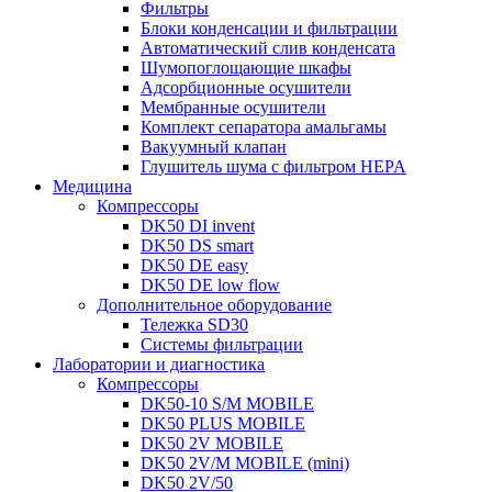
Фильтры
Блоки конденсации и фильтрации
Автоматический слив конденсата
Шумопоглощающие шкафы
Адсорбционные осушители
Мембранные осушители
Комплект сепаратора амальгамы
Вакуумный клапан
Глушитель шума с фильтром HEPA
Медицина
Компрессоры
DK50 DI invent
DK50 DS smart
DK50 DE easy
DK50 DE low flow
Дополнительное оборудование
Тележка SD30
Системы фильтрации
Лаборатории и диагностика
Компрессоры
DK50-10 S/M MOBILE
DK50 PLUS MOBILE
DK50 2V MOBILE
DK50 2V/M MOBILE (mini)
DK50 2V/50