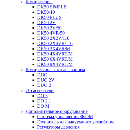
Компрессоры
DK50 SIMPLE
DK50-10
DK50 PLUS
DK50 2V
DK50 2V/50
DK50 4VR/50
DK50 2X2V/110
DK50 2X4VR/110
DK50 3X4VR/M
DK50 4X4VRT/M
DK50 6X4VRT/M
DK50 9X4VRT/M
Компрессоры с отсасыванием
DUO
DUO 2V
DUO 2
Отсасыватели
DO 3
DO 2.1
DO M
Дополнительное оборудование
Система управления 3KOM
Глушитель для вакуумного устройства
Регуляторы давления