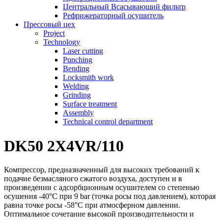
Центральный Всасывающий фильтр
Рефрижераторный осушитель
Прессовый цех
Project
Technology
Laser cutting
Punching
Bending
Locksmith work
Welding
Grinding
Surface treatment
Assembly
Technical control department
DK50 2X4VR/110
Компрессор, предназначенный для высоких требований к
подачие безмасляного сжатого воздуха, доступен и в
произведении с адсорбционным осушителем со степенью
осушения -40°C при 9 bar (точка росы под давлением), которая
равна точке росы -58°C при атмосферном давлении.
Оптимальное сочетание высокой производительности и