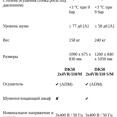
Степень осушения (точка росы под
давлением)
+3 °C при 9
+3 °C при
бар
9 бар
Уровень шума
≤ 77 дб [A]
≤ 58 дб [A]
Вес
158 кг
240 кг
1090 x 675 x
1260 x 840
Размеры
830 мм
x 1050 мм
DK50
DK50
2x4VR/110/M
2x4VR/110 S/M
Осушитель
✔ (ADM)
✔ (ADM)
Шумопоглощающий шкаф
✘
✔
Номинальное напряжение и
3x400 В / 50 Гц
3x400 В / 50 Гц