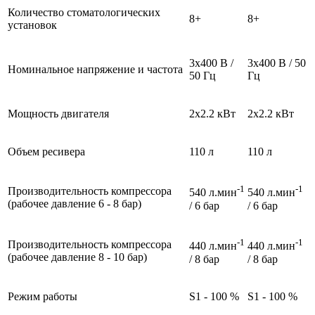
Количество стоматологических
8+
8+
установок
3x400 В /
3x400 В / 50
Номинальное напряжение и частота
50 Гц
Гц
Мощность двигателя
2x2.2 кВт
2x2.2 кВт
Объем ресивера
110 л
110 л
-1
-1
Производительность компрессора
540 л.мин
540 л.мин
(pабочее давление 6 - 8 бар)
/ 6 бар
/ 6 бар
-1
-1
Производительность компрессора
440 л.мин
440 л.мин
(pабочее давление 8 - 10 бар)
/ 8 бар
/ 8 бар
Pежим работы
S1 - 100 %
S1 - 100 %