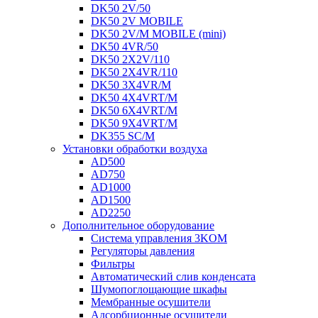
DK50 2V/50
DK50 2V MOBILE
DK50 2V/M MOBILE (mini)
DK50 4VR/50
DK50 2X2V/110
DK50 2X4VR/110
DK50 3X4VR/M
DK50 4X4VRT/M
DK50 6X4VRT/M
DK50 9X4VRT/M
DK355 SC/M
Установки обработки воздуха
AD500
AD750
AD1000
AD1500
AD2250
Дополнительное оборудование
Система управления 3KOM
Регуляторы давления
Фильтры
Автоматический слив конденсата
Шумопоглощающие шкафы
Мембранные осушители
Адсорбционные осушители