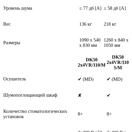
Уровень шума
≤ 77 дб [A]
≤ 58 дб [A]
Вес
136 кг
218 кг
1090 x 540
1260 x 840 x
Размеры
x 830 мм
1050 мм
DK50
DK50
2x4VR/110
2x4VR/110/M
S/M
Осушитель
✔ (MD)
✔ (MD)
Шумопоглощающий шкаф
✘
✔
Количество стоматологических
8+
8+
установок