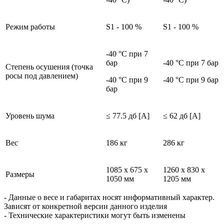
Pежим работы
S1 - 100 %
S1 - 100 %
-40 °C при 7
бар
-40 °C при 7 бар
Степень осушения (точка
росы под давлением)
-40 °C при 9
-40 °C при 9 бар
бар
Уровень шума
≤ 77.5 дб [A]
≤ 62 дб [A]
Вес
186 кг
286 кг
1085 x 675 x
1260 x 830 x
Размеры
1050 мм
1205 мм
- Данные о весе и габаритах носят информативный характер.
Зависят от конкретной версии данного изделия
- Технические характеристики могут быть изменены