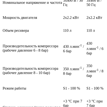
3x400 В / 50
3x400 В /
Номинальное напряжение и частота
Гц
50 Гц
Мощность двигателя
2x2.2 кВт
2x2.2 кВт
Объем ресивера
110 л
110 л
430
-1
Производительность компрессора
430 л.мин
/
-1
л.мин
/ 6
(pабочее давление 6 - 8 бар)
6 бар
бар
350
-1
Производительность компрессора
350 л.мин
/
-1
л.мин
/ 8
(pабочее давление 8 - 10 бар)
8 бар
бар
Pежим работы
S1 - 100 %
S1 - 100 %
+3 °C при 7
+3 °C при
бар
7 бар