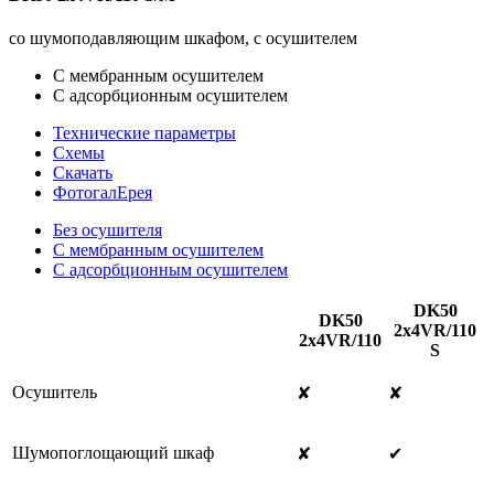
со шумоподавляющим шкафом, с осушителем
С мембранным осушителем
С адсорбционным осушителем
Технические параметры
Схемы
Cкачать
ФотогалЕрея
Без осушителя
С мембранным осушителем
С адсорбционным осушителем
DK50
DK50
2x4VR/110
2x4VR/110
S
Осушитель
✘
✘
Шумопоглощающий шкаф
✘
✔