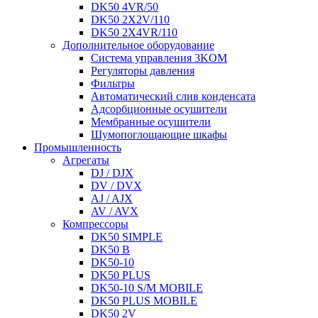
DK50 4VR/50
DK50 2X2V/110
DK50 2X4VR/110
Дополнительное оборудование
Система управления 3KOM
Регуляторы давления
Фильтры
Автоматический слив конденсата
Адсорбционные осушители
Мембранные осушители
Шумопоглощающие шкафы
Промышленность
Агрегаты
DJ / DJX
DV / DVX
AJ / AJX
AV / AVX
Компрессоры
DK50 SIMPLE
DK50 B
DK50-10
DK50 PLUS
DK50-10 S/M MOBILE
DK50 PLUS MOBILE
DK50 2V