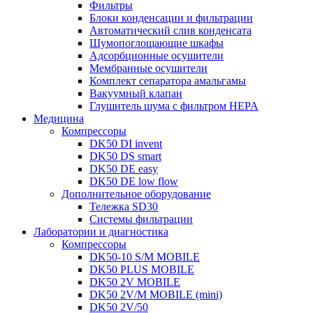
Фильтры
Блоки конденсации и фильтрации
Автоматический слив конденсата
Шумопоглощающие шкафы
Адсорбционные осушители
Мембранные осушители
Комплект сепаратора амальгамы
Вакуумный клапан
Глушитель шума с фильтром HEPA
Медицина
Компрессоры
DK50 DI invent
DK50 DS smart
DK50 DE easy
DK50 DE low flow
Дополнительное оборудование
Тележка SD30
Системы фильтрации
Лаборатории и диагностика
Компрессоры
DK50-10 S/M MOBILE
DK50 PLUS MOBILE
DK50 2V MOBILE
DK50 2V/M MOBILE (mini)
DK50 2V/50