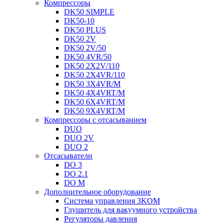
Компрессоры
DK50 SIMPLE
DK50-10
DK50 PLUS
DK50 2V
DK50 2V/50
DK50 4VR/50
DK50 2X2V/110
DK50 2X4VR/110
DK50 3X4VR/M
DK50 4X4VRT/M
DK50 6X4VRT/M
DK50 9X4VRT/M
Компрессоры с отсасыванием
DUO
DUO 2V
DUO 2
Отсасыватели
DO 3
DO 2.1
DO M
Дополнительное оборудование
Система управления 3KOM
Глушитель для вакуумного устройства
Регуляторы давления