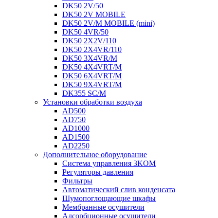
DK50 2V/50
DK50 2V MOBILE
DK50 2V/M MOBILE (mini)
DK50 4VR/50
DK50 2X2V/110
DK50 2X4VR/110
DK50 3X4VR/M
DK50 4X4VRT/M
DK50 6X4VRT/M
DK50 9X4VRT/M
DK355 SC/M
Установки обработки воздуха
AD500
AD750
AD1000
AD1500
AD2250
Дополнительное оборудование
Система управления 3KOM
Регуляторы давления
Фильтры
Автоматический слив конденсата
Шумопоглощающие шкафы
Мембранные осушители
Адсорбционные осушители