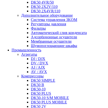
DK50 4VR/50
DK50 2X2V/110
DK50 2X4VR/110
Дополнительное оборудование
Система управления 3KOM
Регуляторы давления
Фильтры
Автоматический слив конденсата
Адсорбционные осушители
Мембранные осушители
Шумопоглощающие шкафы
Промышленность
Агрегаты
DJ / DJX
DV / DVX
AJ / AJX
AV / AVX
Компрессоры
DK50 SIMPLE
DK50 B
DK50-10
DK50 PLUS
DK50-10 S/M MOBILE
DK50 PLUS MOBILE
DK50 2V