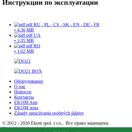
Инструкции по эксплуатации
pdf
RU - PL - CS - SK - EN - DE - FR
•
4.36 MB
pdf
UA
•
1.05 MB
pdf
RO
•
1.02 MB
Оборудование
О нас
Новости
Контакты
EKOM App
EKOM зона
Zásady spracúvania osobných údajov
© 2012 - 2026 Ekom spol. s r.o., Все права защищены
Связаться с нами