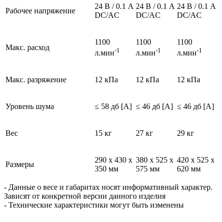
24 В / 0.1 A
24 В / 0.1 A
24 В / 0.1 A
Рабочее напряжение
DC/AC
DC/AC
DC/AC
1100
1100
1100
Макс. pасход
-1
-1
-1
л.мин
л.мин
л.мин
Макс. pазряжение
12 кПа
12 кПа
12 кПа
Уровень шума
≤ 58 дб [A]
≤ 46 дб [A]
≤ 46 дб [A]
Вес
15 кг
27 кг
29 кг
290 x 430 x
380 x 525 x
420 x 525 x
Размеры
350 мм
575 мм
620 мм
- Данные о весе и габаритах носят информативный характер.
Зависят от конкретной версии данного изделия
- Технические характеристики могут быть изменены