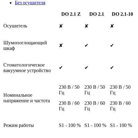
Без осушителя
DO 2.1 Z
DO 2.1
DO 2.1-10
Осушитель
✘
✘
✘
Шумопоглощающий
✘
✔
✔
шкаф
Стоматологическое
✔
✔
✔
вакуумное устройство
230 В / 50
230 В / 50
230 В / 50
Гц
Гц
Гц
Номинальное
напряжение и частота
230 В / 60
230 В / 60
230 В / 60
Гц
Гц
Гц
Pежим работы
S1 - 100 %
S1 - 100 %
S1 - 100 %