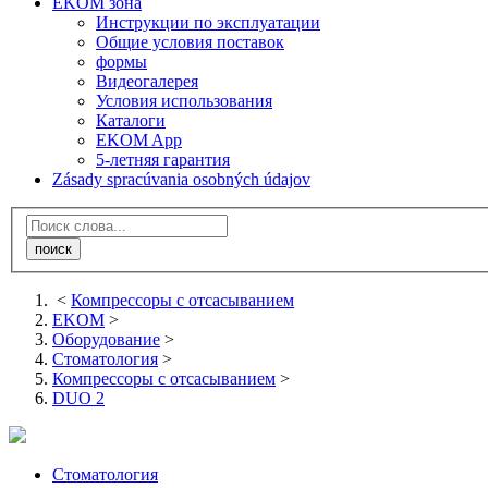
EKOM зона
Инструкции по эксплуатации
Общие условия поставок
формы
Видеогалерея
Условия использования
Каталоги
EKOM App
5-летняя гарантия
Zásady spracúvania osobných údajov
<
Компрессоры с отсасыванием
EKOM
>
Оборудование
>
Стоматология
>
Компрессоры с отсасыванием
>
DUO 2
Стоматология