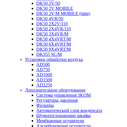
DK50 2V/50
DK50 2V MOBILE
DK50 2V/M MOBILE (mini)
DK50 4VR/50
DK50 2X2V/110
DK50 2X4VR/110
DK50 3X4VR/M
DK50 4X4VRT/M
DK50 6X4VRT/M
DK50 9X4VRT/M
DK355 SC/M
Установки обработки воздуха
AD500
AD750
AD1000
AD1500
AD2250
Дополнительное оборудование
Система управления 3KOM
Регуляторы давления
Фильтры
Автоматический слив конденсата
Шумопоглощающие шкафы
Мембранные осушители
Адсорбционные осушители