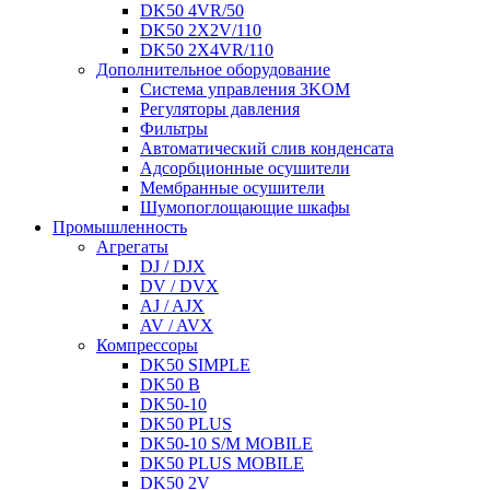
DK50 4VR/50
DK50 2X2V/110
DK50 2X4VR/110
Дополнительное оборудование
Система управления 3KOM
Регуляторы давления
Фильтры
Автоматический слив конденсата
Адсорбционные осушители
Мембранные осушители
Шумопоглощающие шкафы
Промышленность
Агрегаты
DJ / DJX
DV / DVX
AJ / AJX
AV / AVX
Компрессоры
DK50 SIMPLE
DK50 B
DK50-10
DK50 PLUS
DK50-10 S/M MOBILE
DK50 PLUS MOBILE
DK50 2V