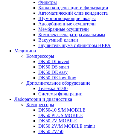
Фильтры
Блоки конденсации и фильтрации
Автоматический слив конденсата
Шумопоглощающие шкафы
Адсорбционные осушители
Мембранные осушители
Комплект сепаратора амальгамы
Вакуумный клапан
Глушитель шума с фильтром HEPA
Медицина
Компрессоры
DK50 DI invent
DK50 DS smart
DK50 DE easy
DK50 DE low flow
Дополнительное оборудование
Тележка SD30
Системы фильтрации
Лаборатории и диагностика
Компрессоры
DK50-10 S/M MOBILE
DK50 PLUS MOBILE
DK50 2V MOBILE
DK50 2V/M MOBILE (mini)
DK50 2V/50