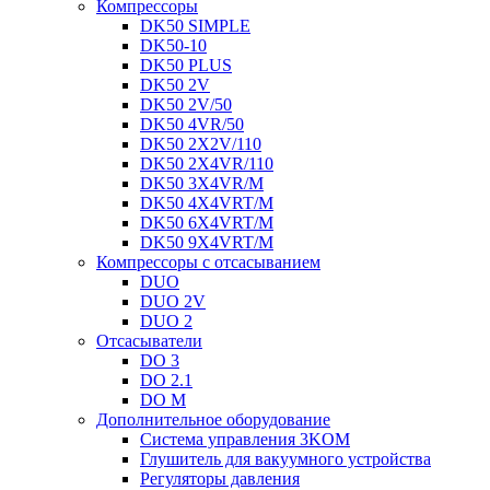
Компрессоры
DK50 SIMPLE
DK50-10
DK50 PLUS
DK50 2V
DK50 2V/50
DK50 4VR/50
DK50 2X2V/110
DK50 2X4VR/110
DK50 3X4VR/M
DK50 4X4VRT/M
DK50 6X4VRT/M
DK50 9X4VRT/M
Компрессоры с отсасыванием
DUO
DUO 2V
DUO 2
Отсасыватели
DO 3
DO 2.1
DO M
Дополнительное оборудование
Система управления 3KOM
Глушитель для вакуумного устройства
Регуляторы давления