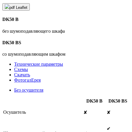
pdf
Leaflet
DK50 B
без шумоподавляющего шкафа
DK50 BS
со шумоподавляющим шкафом
Технические параметры
Схемы
Cкачать
ФотогалЕрея
Без осушителя
DK50 B
DK50 BS
Осушитель
✘
✘
✔