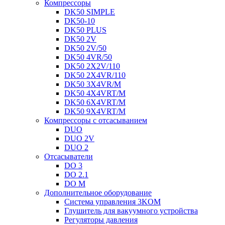
Компрессоры
DK50 SIMPLE
DK50-10
DK50 PLUS
DK50 2V
DK50 2V/50
DK50 4VR/50
DK50 2X2V/110
DK50 2X4VR/110
DK50 3X4VR/M
DK50 4X4VRT/M
DK50 6X4VRT/M
DK50 9X4VRT/M
Компрессоры с отсасыванием
DUO
DUO 2V
DUO 2
Отсасыватели
DO 3
DO 2.1
DO M
Дополнительное оборудование
Система управления 3KOM
Глушитель для вакуумного устройства
Регуляторы давления