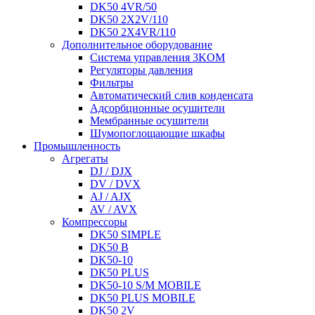
DK50 4VR/50
DK50 2X2V/110
DK50 2X4VR/110
Дополнительное оборудование
Система управления 3KOM
Регуляторы давления
Фильтры
Автоматический слив конденсата
Адсорбционные осушители
Мембранные осушители
Шумопоглощающие шкафы
Промышленность
Агрегаты
DJ / DJX
DV / DVX
AJ / AJX
AV / AVX
Компрессоры
DK50 SIMPLE
DK50 B
DK50-10
DK50 PLUS
DK50-10 S/M MOBILE
DK50 PLUS MOBILE
DK50 2V