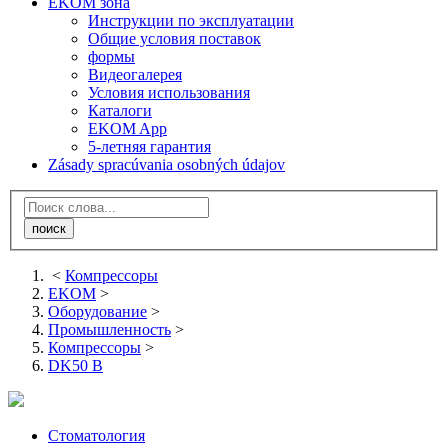
EKOM зона
Инструкции по эксплуатации
Общие условия поставок
формы
Видеогалерея
Условия использования
Каталоги
EKOM App
5-летняя гарантия
Zásady spracúvania osobných údajov
<
Компрессоры
EKOM
>
Оборудование
>
Промышленность
>
Компрессоры
>
DK50 B
Стоматология