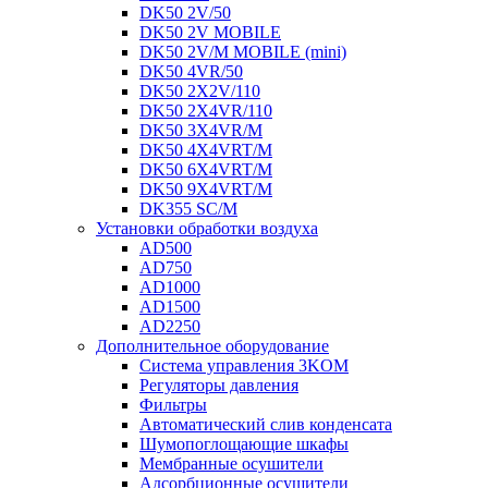
DK50 2V/50
DK50 2V MOBILE
DK50 2V/M MOBILE (mini)
DK50 4VR/50
DK50 2X2V/110
DK50 2X4VR/110
DK50 3X4VR/M
DK50 4X4VRT/M
DK50 6X4VRT/M
DK50 9X4VRT/M
DK355 SC/M
Установки обработки воздуха
AD500
AD750
AD1000
AD1500
AD2250
Дополнительное оборудование
Система управления 3KOM
Регуляторы давления
Фильтры
Автоматический слив конденсата
Шумопоглощающие шкафы
Мембранные осушители
Адсорбционные осушители