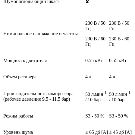
Шумопоглощающий шкаф
✘
230 В / 50
230 В / 50
Гц
Гц
Номинальное напряжение и частота
230 В / 60
230 В / 60
Гц
Гц
Мощность двигателя
0.55 кВт
0.55 кВт
Объем ресивера
4 л
4 л
-1
-1
Производительность компрессора
50 л.мин
50 л.мин
(pабочее давление 9.5 - 11.5 бар)
/ 10 бар
/ 10 бар
Pежим работы
S3 - 50 %
S3 - 50 %
Уровень шума
≤ 65 дб [A]
≤ 45 дб [A]