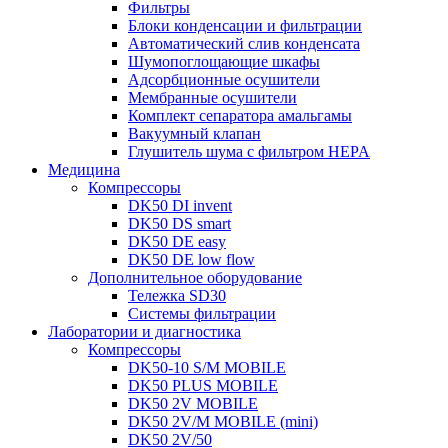
Фильтры
Блоки конденсации и фильтрации
Автоматический слив конденсата
Шумопоглощающие шкафы
Адсорбционные осушители
Мембранные осушители
Комплект сепаратора амальгамы
Вакуумный клапан
Глушитель шума с фильтром HEPA
Медицина
Компрессоры
DK50 DI invent
DK50 DS smart
DK50 DE easy
DK50 DE low flow
Дополнительное оборудование
Тележка SD30
Системы фильтрации
Лаборатории и диагностика
Компрессоры
DK50-10 S/M MOBILE
DK50 PLUS MOBILE
DK50 2V MOBILE
DK50 2V/M MOBILE (mini)
DK50 2V/50