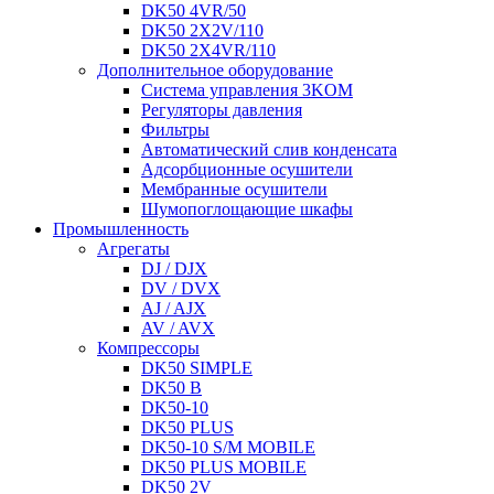
DK50 4VR/50
DK50 2X2V/110
DK50 2X4VR/110
Дополнительное оборудование
Система управления 3KOM
Регуляторы давления
Фильтры
Автоматический слив конденсата
Адсорбционные осушители
Мембранные осушители
Шумопоглощающие шкафы
Промышленность
Агрегаты
DJ / DJX
DV / DVX
AJ / AJX
AV / AVX
Компрессоры
DK50 SIMPLE
DK50 B
DK50-10
DK50 PLUS
DK50-10 S/M MOBILE
DK50 PLUS MOBILE
DK50 2V