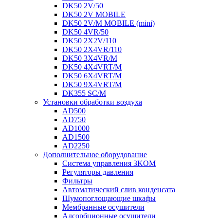
DK50 2V/50
DK50 2V MOBILE
DK50 2V/M MOBILE (mini)
DK50 4VR/50
DK50 2X2V/110
DK50 2X4VR/110
DK50 3X4VR/M
DK50 4X4VRT/M
DK50 6X4VRT/M
DK50 9X4VRT/M
DK355 SC/M
Установки обработки воздуха
AD500
AD750
AD1000
AD1500
AD2250
Дополнительное оборудование
Система управления 3KOM
Регуляторы давления
Фильтры
Автоматический слив конденсата
Шумопоглощающие шкафы
Мембранные осушители
Адсорбционные осушители