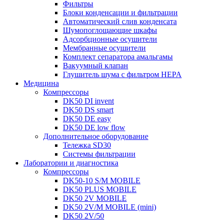
Фильтры
Блоки конденсации и фильтрации
Автоматический слив конденсата
Шумопоглощающие шкафы
Адсорбционные осушители
Мембранные осушители
Комплект сепаратора амальгамы
Вакуумный клапан
Глушитель шума с фильтром HEPA
Медицина
Компрессоры
DK50 DI invent
DK50 DS smart
DK50 DE easy
DK50 DE low flow
Дополнительное оборудование
Тележка SD30
Системы фильтрации
Лаборатории и диагностика
Компрессоры
DK50-10 S/M MOBILE
DK50 PLUS MOBILE
DK50 2V MOBILE
DK50 2V/M MOBILE (mini)
DK50 2V/50