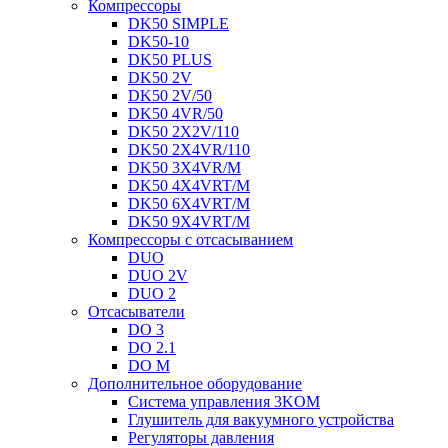
Компрессоры
DK50 SIMPLE
DK50-10
DK50 PLUS
DK50 2V
DK50 2V/50
DK50 4VR/50
DK50 2X2V/110
DK50 2X4VR/110
DK50 3X4VR/M
DK50 4X4VRT/M
DK50 6X4VRT/M
DK50 9X4VRT/M
Компрессоры с отсасыванием
DUO
DUO 2V
DUO 2
Отсасыватели
DO 3
DO 2.1
DO M
Дополнительное оборудование
Система управления 3KOM
Глушитель для вакуумного устройства
Регуляторы давления