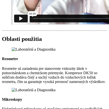
Oblasti použitia
Reometre
Reometre sú zariadenia pre stanovenie viskozity látok v
potravinárskom a chemickom priemysle. Kompresor DK50 so
sušičom dodáva čistý a suchý vzduch do vzduchových ložísk
reometra, čím sa garantuje vysoká presnosť nameraných výsledkov.
Mikroskopy
Elektrónkové mikroskopy sú zvyčajne umiestnené na podložkách