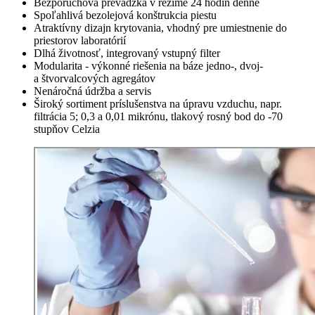
Bezporuchová prevádzka v režime 24 hodín denne
Spoľahlivá bezolejová konštrukcia piestu
Atraktívny dizajn krytovania, vhodný pre umiestnenie do
priestorov laboratórií
Dlhá životnosť, integrovaný vstupný filter
Modularita - výkonné riešenia na báze jedno-, dvoj-
a štvorvalcových agregátov
Nenáročná údržba a servis
Široký sortiment príslušenstva na úpravu vzduchu, napr.
filtrácia 5; 0,3 a 0,01 mikrónu, tlakový rosný bod do -70
stupňov Celzia