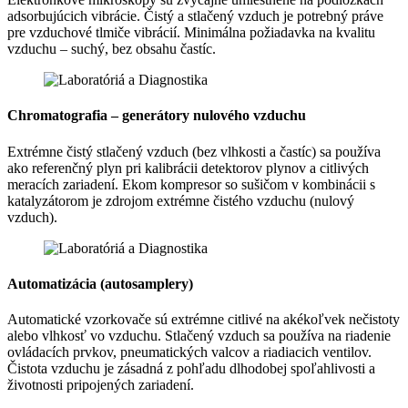
adsorbujúcich vibrácie. Čistý a stlačený vzduch je potrebný práve
pre vzduchové tlmiče vibrácií. Minimálna požiadavka na kvalitu
vzduchu – suchý, bez obsahu častíc.
Chromatografia – generátory nulového vzduchu
Extrémne čistý stlačený vzduch (bez vlhkosti a častíc) sa používa
ako referenčný plyn pri kalibrácii detektorov plynov a citlivých
meracích zariadení. Ekom kompresor so sušičom v kombinácii s
katalyzátorom je zdrojom extrémne čistého vzduchu (nulový
vzduch).
Automatizácia (autosamplery)
Automatické vzorkovače sú extrémne citlivé na akékoľvek nečistoty
alebo vlhkosť vo vzduchu. Stlačený vzduch sa používa na riadenie
ovládacích prvkov, pneumatických valcov a riadiacich ventilov.
Čistota vzduchu je zásadná z pohľadu dlhodobej spoľahlivosti a
životnosti pripojených zariadení.