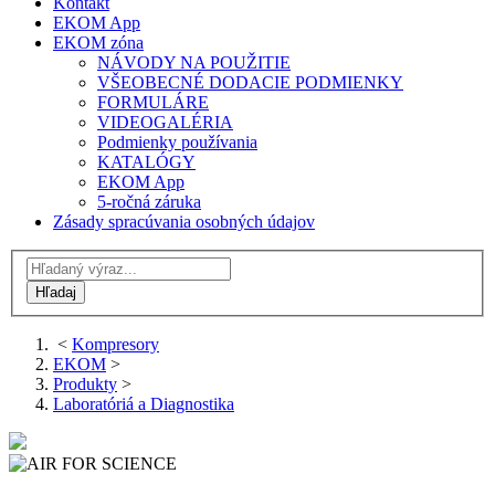
Kontakt
EKOM App
EKOM zóna
NÁVODY NA POUŽITIE
VŠEOBECNÉ DODACIE PODMIENKY
FORMULÁRE
VIDEOGALÉRIA
Podmienky používania
KATALÓGY
EKOM App
5-ročná záruka
Zásady spracúvania osobných údajov
<
Kompresory
EKOM
>
Produkty
>
Laboratóriá a Diagnostika