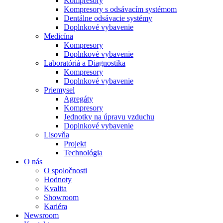
Kompresory
Kompresory s odsávacím systémom
Dentálne odsávacie systémy
Doplnkové vybavenie
Medicína
Kompresory
Doplnkové vybavenie
Laboratóriá a Diagnostika
Kompresory
Doplnkové vybavenie
Priemysel
Agregáty
Kompresory
Jednotky na úpravu vzduchu
Doplnkové vybavenie
Lisovňa
Projekt
Technológia
O nás
O spoločnosti
Hodnoty
Kvalita
Showroom
Kariéra
Newsroom