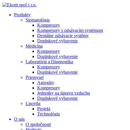
Produkty
Stomatológia
Kompresory
Kompresory s odsávacím systémom
Dentálne odsávacie systémy
Doplnkové vybavenie
Medicína
Kompresory
Doplnkové vybavenie
Laboratóriá a Diagnostika
Kompresory
Doplnkové vybavenie
Priemysel
Agregáty
Kompresory
Jednotky na úpravu vzduchu
Doplnkové vybavenie
Lisovňa
Projekt
Technológia
O nás
O spoločnosti
Hodnoty