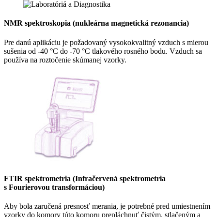
NMR spektroskopia (nukleárna magnetická rezonancia)
Pre danú aplikáciu je požadovaný vysokokvalitný vzduch s mierou
sušenia od -40 °C do -70 °C tlakového rosného bodu. Vzduch sa
používa na roztočenie skúmanej vzorky.
FTIR spektrometria (Infračervená spektrometria
s Fourierovou transformáciou)
Aby bola zaručená presnosť merania, je potrebné pred umiestnením
vzorky do komory túto komoru prepláchnuť čistým, stlačeným a