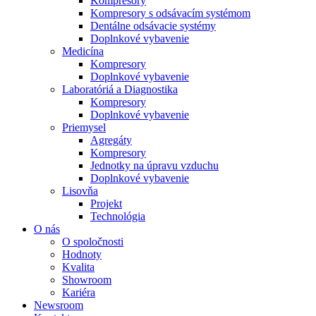
Kompresory
Kompresory s odsávacím systémom
Dentálne odsávacie systémy
Doplnkové vybavenie
Medicína
Kompresory
Doplnkové vybavenie
Laboratóriá a Diagnostika
Kompresory
Doplnkové vybavenie
Priemysel
Agregáty
Kompresory
Jednotky na úpravu vzduchu
Doplnkové vybavenie
Lisovňa
Projekt
Technológia
O nás
O spoločnosti
Hodnoty
Kvalita
Showroom
Kariéra
Newsroom