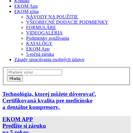
Kontakt
EKOM App
EKOM zóna
NÁVODY NA POUŽITIE
VŠEOBECNÉ DODACIE PODMIENKY
FORMULÁRE
VIDEOGALÉRIA
Podmienky používania
KATALÓGY
EKOM App
5-ročná záruka
Zásady spracúvania osobných údajov
Technológia, ktorej môžete dôverovať.
Certifikovaná kvalita pre medicínske
a dentálne kompresory.
EKOM APP
Predĺžte si záruku
na 5 rokov