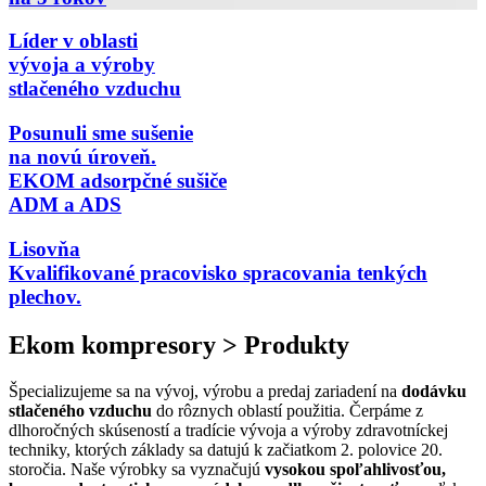
Líder v oblasti
vývoja a výroby
stlačeného vzduchu
Posunuli sme sušenie
na novú úroveň.
EKOM adsorpčné sušiče
ADM a ADS
Lisovňa
Kvalifikované pracovisko spracovania tenkých
plechov.
Ekom kompresory > Produkty
Špecializujeme sa na vývoj, výrobu a predaj zariadení na
dodávku
stlačeného vzduchu
do rôznych oblastí použitia. Čerpáme z
dlhoročných skúseností a tradície vývoja a výroby zdravotníckej
techniky, ktorých základy sa datujú k začiatkom 2. polovice 20.
storočia. Naše výrobky sa vyznačujú
vysokou spoľahlivosťou,