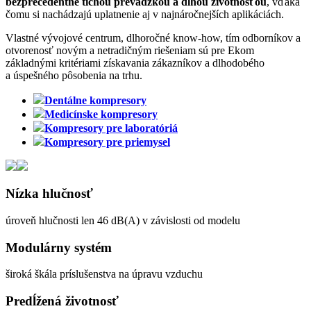
bezprecedentne tichou prevádzkou a dlhou životnosťou
, vďaka
čomu si nachádzajú uplatnenie aj v najnáročnejších aplikáciách.
Vlastné vývojové centrum, dlhoročné know-how, tím odborníkov a
otvorenosť novým a netradičným riešeniam sú pre Ekom
základnými kritériami získavania zákazníkov a dlhodobého
a úspešného pôsobenia na trhu.
Dentálne kompresory
Medicínske kompresory
Kompresory pre laboratóriá
Kompresory pre priemysel
Nízka hlučnosť
úroveň hlučnosti len 46 dB(A) v závislosti od modelu
Modulárny systém
široká škála príslušenstva na úpravu vzduchu
Predĺžená životnosť