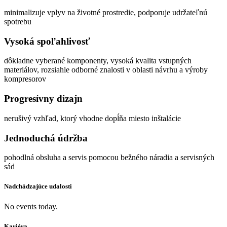
minimalizuje vplyv na životné prostredie, podporuje udržateľnú
spotrebu
Vysoká spoľahlivosť
dôkladne vyberané komponenty, vysoká kvalita vstupných
materiálov, rozsiahle odborné znalosti v oblasti návrhu a výroby
kompresorov
Progresívny dizajn
nerušivý vzhľad, ktorý vhodne dopĺňa miesto inštalácie
Jednoduchá údržba
pohodlná obsluha a servis pomocou bežného náradia a servisných
sád
Nadchádzajúce udalosti
No events today.
Kariéra