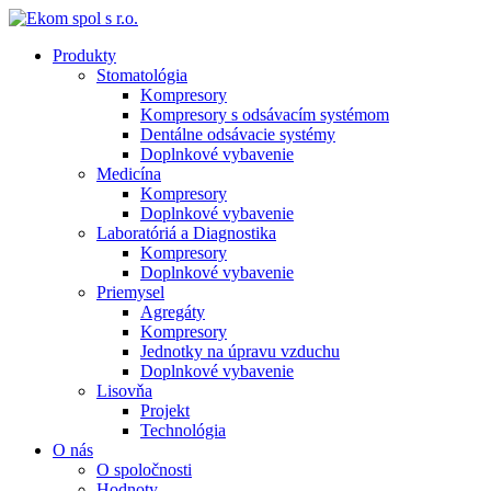
Produkty
Stomatológia
Kompresory
Kompresory s odsávacím systémom
Dentálne odsávacie systémy
Doplnkové vybavenie
Medicína
Kompresory
Doplnkové vybavenie
Laboratóriá a Diagnostika
Kompresory
Doplnkové vybavenie
Priemysel
Agregáty
Kompresory
Jednotky na úpravu vzduchu
Doplnkové vybavenie
Lisovňa
Projekt
Technológia
O nás
O spoločnosti
Hodnoty