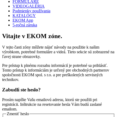
FORMULÁRE
VIDEOGALÉRIA
Podmienky používania
KATALÓGY
EKOM App
5-ročná záruka
Vitajte v EKOM zóne.
V tejto časti zóny môžete nájsť návody na použitie k našim
výrobkom, potrebné formuláre a videá. Tieto sekcie sú zobrazené na
ľavej strane obrazovky.
Pre prístup k plnému rozsahu informácií je potrebné sa prihlásiť.
Tento prístup k informáciám je určený pre obchodných partnerov
spoločnosti EKOM spol. s r.o. a pre preškolených servisných
technikov.
Zabudli ste heslo?
Prosím napíšte Vašu emailovú adresu, ktorú ste použili pri
registrácii. Inštrukcie na resetovanie hesla Vám budú zaslané
emailom.
Zmeniť heslo