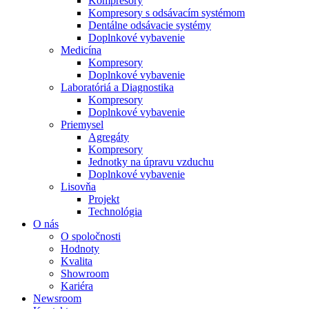
Kompresory
Kompresory s odsávacím systémom
Dentálne odsávacie systémy
Doplnkové vybavenie
Medicína
Kompresory
Doplnkové vybavenie
Laboratóriá a Diagnostika
Kompresory
Doplnkové vybavenie
Priemysel
Agregáty
Kompresory
Jednotky na úpravu vzduchu
Doplnkové vybavenie
Lisovňa
Projekt
Technológia
O nás
O spoločnosti
Hodnoty
Kvalita
Showroom
Kariéra
Newsroom