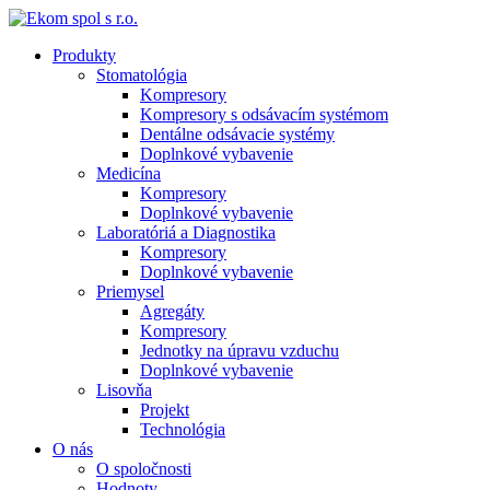
Produkty
Stomatológia
Kompresory
Kompresory s odsávacím systémom
Dentálne odsávacie systémy
Doplnkové vybavenie
Medicína
Kompresory
Doplnkové vybavenie
Laboratóriá a Diagnostika
Kompresory
Doplnkové vybavenie
Priemysel
Agregáty
Kompresory
Jednotky na úpravu vzduchu
Doplnkové vybavenie
Lisovňa
Projekt
Technológia
O nás
O spoločnosti
Hodnoty