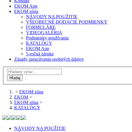
Kontakt
EKOM App
EKOM zóna
NÁVODY NA POUŽITIE
VŠEOBECNÉ DODACIE PODMIENKY
FORMULÁRE
VIDEOGALÉRIA
Podmienky používania
KATALÓGY
EKOM App
5-ročná záruka
Zásady spracúvania osobných údajov
<
EKOM zóna
EKOM
>
EKOM zóna
>
KATALÓGY
NÁVODY NA POUŽITIE