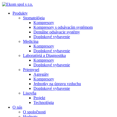
Produkty
Stomatológia
Kompresory
Kompresory s odsávacím systémom
Dentálne odsávacie systémy
Doplnkové vybavenie
Medicína
Kompresory
Doplnkové vybavenie
Laboratóriá a Diagnostika
Kompresory
Doplnkové vybavenie
Priemysel
Agregáty
Kompresory
Jednotky na úpravu vzduchu
Doplnkové vybavenie
Lisovňa
Projekt
Technológia
O nás
O spoločnosti
Hodnoty