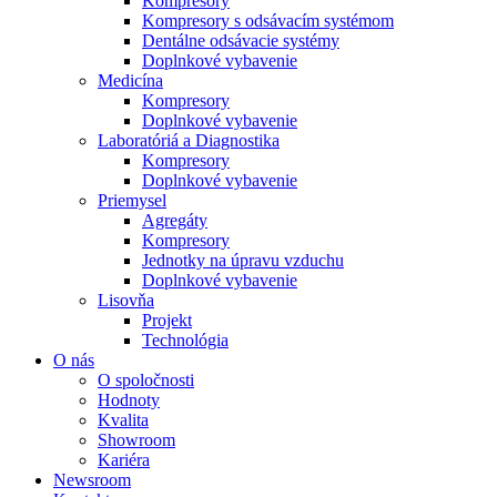
Kompresory
Kompresory s odsávacím systémom
Dentálne odsávacie systémy
Doplnkové vybavenie
Medicína
Kompresory
Doplnkové vybavenie
Laboratóriá a Diagnostika
Kompresory
Doplnkové vybavenie
Priemysel
Agregáty
Kompresory
Jednotky na úpravu vzduchu
Doplnkové vybavenie
Lisovňa
Projekt
Technológia
O nás
O spoločnosti
Hodnoty
Kvalita
Showroom
Kariéra
Newsroom