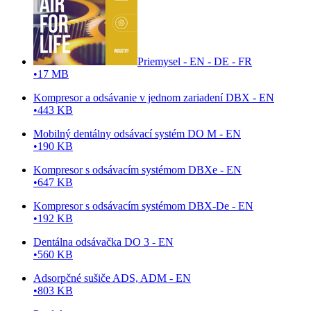
Priemysel - EN - DE - FR
•
17 MB
Kompresor a odsávanie v jednom zariadení DBX - EN
•
443 KB
Mobilný dentálny odsávací systém DO M - EN
•
190 KB
Kompresor s odsávacím systémom DBXe - EN
•
647 KB
Kompresor s odsávacím systémom DBX-De - EN
•
192 KB
Dentálna odsávačka DO 3 - EN
•
560 KB
Adsorpčné sušiče ADS, ADM - EN
•
803 KB