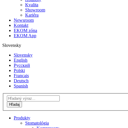
Kvalita
Showroom
Kariéra
Newsroom
Kontakt
EKOM zóna
EKOM App
Slovensky
Slovensky
English
Русский
Polski
Français
Deutsch
Spanish
Produkty
Stomatológia