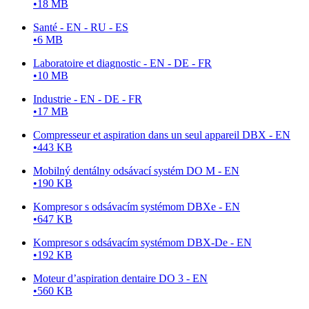
•
18 MB
Santé - EN - RU - ES
•
6 MB
Laboratoire et diagnostic - EN - DE - FR
•
10 MB
Industrie - EN - DE - FR
•
17 MB
Compresseur et aspiration dans un seul appareil DBX - EN
•
443 KB
Mobilný dentálny odsávací systém DO M - EN
•
190 KB
Kompresor s odsávacím systémom DBXe - EN
•
647 KB
Kompresor s odsávacím systémom DBX-De - EN
•
192 KB
Moteur d’aspiration dentaire DO 3 - EN
•
560 KB