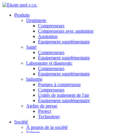
Produits
Dentisterie
Compresseurs
Compresseurs avec aspiration
Aspiration
Équipement supplémentaire
Santé
Compresseurs
Équipement supplémentaire
Laboratoire et diagnostic
Compresseurs
Équipement supplémentaire
Industrie
Pompes à compresseur
Compresseurs
Unités de traitement de l'air
Équipement supplémentaire
Atelier de presse
Project
Technology
Société
À propos de la société
Valeurs