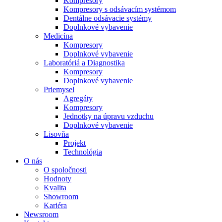
Kompresory
Kompresory s odsávacím systémom
Dentálne odsávacie systémy
Doplnkové vybavenie
Medicína
Kompresory
Doplnkové vybavenie
Laboratóriá a Diagnostika
Kompresory
Doplnkové vybavenie
Priemysel
Agregáty
Kompresory
Jednotky na úpravu vzduchu
Doplnkové vybavenie
Lisovňa
Projekt
Technológia
O nás
O spoločnosti
Hodnoty
Kvalita
Showroom
Kariéra
Newsroom