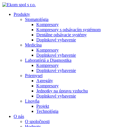
Produkty
Stomatológia
Kompresory
Kompresory s odsávacím systémom
Dentálne odsávacie systémy
Doplnkové vybavenie
Medicína
Kompresory
Doplnkové vybavenie
Laboratóriá a Diagnostika
Kompresory
Doplnkové vybavenie
Priemysel
Agregáty
Kompresory
Jednotky na úpravu vzduchu
Doplnkové vybavenie
Lisovňa
Projekt
Technológia
O nás
O spoločnosti
Hodnoty