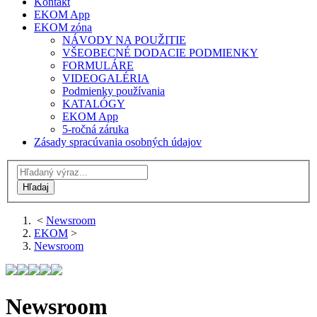
Kontakt
EKOM App
EKOM zóna
NÁVODY NA POUŽITIE
VŠEOBECNÉ DODACIE PODMIENKY
FORMULÁRE
VIDEOGALÉRIA
Podmienky používania
KATALÓGY
EKOM App
5-ročná záruka
Zásady spracúvania osobných údajov
<
Newsroom
EKOM
>
Newsroom
Newsroom