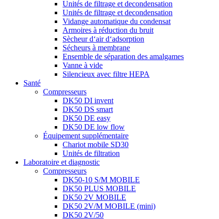
Unités de filtrage et decondensation
Unités de filtrage et decondensation
Vidange automatique du condensat
Armoires à réduction du bruit
Sècheur d‘air d‘adsorption
Sécheurs à membrane
Ensemble de séparation des amalgames
Vanne à vide
Silencieux avec filtre HEPA
Santé
Compresseurs
DK50 DI invent
DK50 DS smart
DK50 DE easy
DK50 DE low flow
Équipement supplémentaire
Chariot mobile SD30
Unités de filtration
Laboratoire et diagnostic
Compresseurs
DK50-10 S/M MOBILE
DK50 PLUS MOBILE
DK50 2V MOBILE
DK50 2V/M MOBILE (mini)
DK50 2V/50