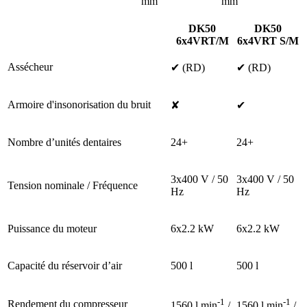
mm
mm
DK50
DK50
6x4VRT/M
6x4VRT S/M
Assécheur
✔ (RD)
✔ (RD)
Armoire d'insonorisation du bruit
✘
✔
Nombre d’unités dentaires
24+
24+
3x400 V / 50
3x400 V / 50
Tension nominale / Fréquence
Hz
Hz
Puissance du moteur
6x2.2 kW
6x2.2 kW
Capacité du réservoir d’air
500 l
500 l
-1
-1
Rendement du compresseur
1560 l.min
/
1560 l.min
/