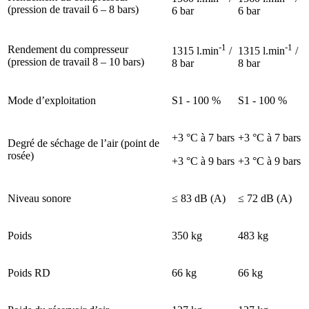
(pression de travail 6 – 8 bars)
6 bar
6 bar
-1
-1
Rendement du compresseur
1315 l.min
/
1315 l.min
/
(pression de travail 8 – 10 bars)
8 bar
8 bar
Mode d’exploitation
S1 - 100 %
S1 - 100 %
+3 °C à 7 bars
+3 °C à 7 bars
Degré de séchage de l’air (point de
rosée)
+3 °C à 9 bars
+3 °C à 9 bars
Niveau sonore
≤ 83 dB (A)
≤ 72 dB (A)
Poids
350 kg
483 kg
Poids RD
66 kg
66 kg