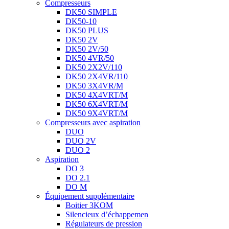
Compresseurs
DK50 SIMPLE
DK50-10
DK50 PLUS
DK50 2V
DK50 2V/50
DK50 4VR/50
DK50 2X2V/110
DK50 2X4VR/110
DK50 3X4VR/M
DK50 4X4VRT/M
DK50 6X4VRT/M
DK50 9X4VRT/M
Compresseurs avec aspiration
DUO
DUO 2V
DUO 2
Aspiration
DO 3
DO 2.1
DO M
Équipement supplémentaire
Boitier 3KOM
Silencieux d’échappemen
Régulateurs de pression