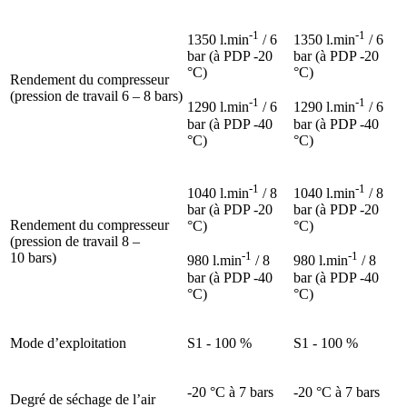
-1
-1
1350 l.min
/ 6
1350 l.min
/ 6
bar (à PDP -20
bar (à PDP -20
°C)
°C)
Rendement du compresseur
(pression de travail 6 – 8 bars)
-1
-1
1290 l.min
/ 6
1290 l.min
/ 6
bar (à PDP -40
bar (à PDP -40
°C)
°C)
-1
-1
1040 l.min
/ 8
1040 l.min
/ 8
bar (à PDP -20
bar (à PDP -20
Rendement du compresseur
°C)
°C)
(pression de travail 8 –
-1
-1
10 bars)
980 l.min
/ 8
980 l.min
/ 8
bar (à PDP -40
bar (à PDP -40
°C)
°C)
Mode d’exploitation
S1 - 100 %
S1 - 100 %
-20 °C à 7 bars
-20 °C à 7 bars
Degré de séchage de l’air