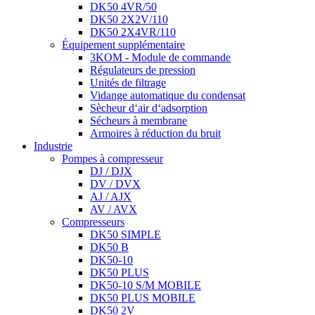
DK50 4VR/50
DK50 2X2V/110
DK50 2X4VR/110
Équipement supplémentaire
3KOM - Module de commande
Régulateurs de pression
Unités de filtrage
Vidange automatique du condensat
Sècheur d‘air d‘adsorption
Sécheurs à membrane
Armoires à réduction du bruit
Industrie
Pompes à compresseur
DJ / DJX
DV / DVX
AJ / AJX
AV / AVX
Compresseurs
DK50 SIMPLE
DK50 B
DK50-10
DK50 PLUS
DK50-10 S/M MOBILE
DK50 PLUS MOBILE
DK50 2V