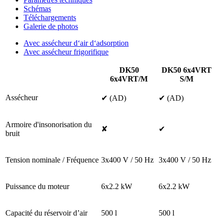
Schémas
Téléchargements
Galerie de photos
Avec assécheur d‘air d‘adsorption
Avec assécheur frigorifique
DK50
DK50 6x4VRT
6x4VRT/M
S/M
Assécheur
✔ (AD)
✔ (AD)
Armoire d'insonorisation du
✘
✔
bruit
Tension nominale / Fréquence
3x400 V / 50 Hz
3x400 V / 50 Hz
Puissance du moteur
6x2.2 kW
6x2.2 kW
Capacité du réservoir d’air
500 l
500 l