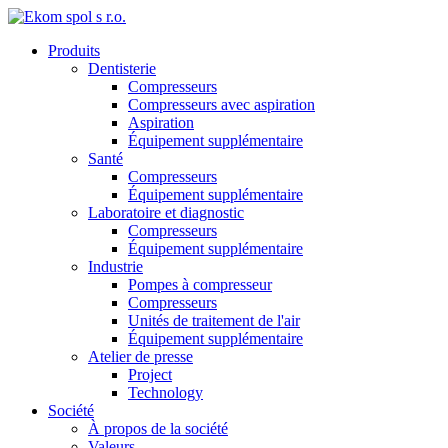
Produits
Dentisterie
Compresseurs
Compresseurs avec aspiration
Aspiration
Équipement supplémentaire
Santé
Compresseurs
Équipement supplémentaire
Laboratoire et diagnostic
Compresseurs
Équipement supplémentaire
Industrie
Pompes à compresseur
Compresseurs
Unités de traitement de l'air
Équipement supplémentaire
Atelier de presse
Project
Technology
Société
À propos de la société
Valeurs