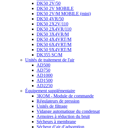
DK50 2V/50
DK50 2V MOBILE
DK50 2V/M MOBILE (mini)
DK50 4VR/50
DK50 2X2V/110
DK50 2X4VR/110
DK50 3X4VR/M
DK50 4X4VRT/M
DK50 6X4VRT/M
DK50 9X4VRT/M
DK355 SC/M
Unités de traitement de l'air
AD500
AD750
AD1000
AD1500
AD2250
Équipement supplémentaire
3KOM - Module de commande
Régulateurs de pression
Unités de filtrage
Vidange automatique du condensat
Armoires à réduction du bruit
Sécheurs à membrane
Sécheur d‘air d‘adsorption