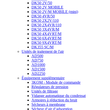
DK50 2V/50
DK50 2V MOBILE
DK50 2V/M MOBILE (mini)
DK50 4VR/50
DK50 2X2V/110
DK50 2X4VR/110
DK50 3X4VR/M
DK50 4X4VRT/M
DK50 6X4VRT/M
DK50 9X4VRT/M
DK355 SC/M
Unités de traitement de l'air
AD500
AD750
AD1000
AD1500
AD2250
Équipement supplémentaire
3KOM - Module de commande
Régulateurs de pression
Unités de filtrage
Vidange automatique du condensat
Armoires à réduction du bruit
Sécheurs à membrane
Sécheur d‘air d‘adsorption