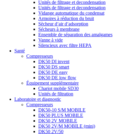
Unités de filtrage et decondensation
Unités de filtrage et decondensation
Vidange automatique du condensat
Armoires à réduction du bruit
Sècheur d‘air d‘adsorption
Sécheurs à membrane
Ensemble de séparation des amalgames
Vanne à vide
Silencieux avec filtre HEPA
Santé
Compresseurs
DK50 DI invent
DK50 DS smart
DK50 DE easy
DK50 DE low flow
Équipement supplémentaire
Chariot mobile SD30
Unités de filtration
Laboratoire et diagnostic
Compresseurs
DK50-10 S/M MOBILE
DK50 PLUS MOBILE
DK50 2V MOBILE
DK50 2V/M MOBILE (mini)
DK50 2V/50