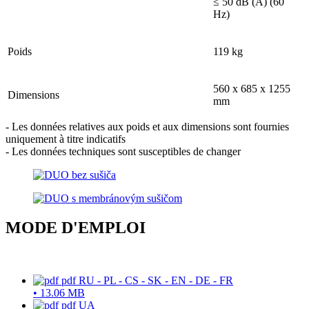
≤ 50 dB (A) (60
Hz)
Poids
119 kg
560 x 685 x 1255
Dimensions
mm
- Les données relatives aux poids et aux dimensions sont fournies
uniquement à titre indicatifs
- Les données techniques sont susceptibles de changer
MODE D'EMPLOI
pdf
RU - PL - CS - SK - EN - DE - FR
•
13.06 MB
pdf
UA