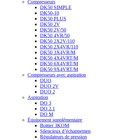
Compresseurs
DK50 SIMPLE
DK50-10
DK50 PLUS
DK50 2V
DK50 2V/50
DK50 4VR/50
DK50 2X2V/110
DK50 2X4VR/110
DK50 3X4VR/M
DK50 4X4VRT/M
DK50 6X4VRT/M
DK50 9X4VRT/M
Compresseurs avec aspiration
DUO
DUO 2V
DUO 2
Aspiration
DO 3
DO 2.1
DO M
Équipement supplémentaire
Boitier 3KOM
Silencieux d’échappemen
Régulateurs de pression