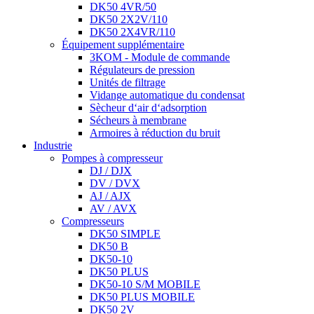
DK50 4VR/50
DK50 2X2V/110
DK50 2X4VR/110
Équipement supplémentaire
3KOM - Module de commande
Régulateurs de pression
Unités de filtrage
Vidange automatique du condensat
Sècheur d‘air d‘adsorption
Sécheurs à membrane
Armoires à réduction du bruit
Industrie
Pompes à compresseur
DJ / DJX
DV / DVX
AJ / AJX
AV / AVX
Compresseurs
DK50 SIMPLE
DK50 B
DK50-10
DK50 PLUS
DK50-10 S/M MOBILE
DK50 PLUS MOBILE
DK50 2V