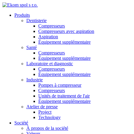
Produits
Dentisterie
Compresseurs
Compresseurs avec aspiration
Aspiration
Équipement supplémentaire
Santé
Compresseurs
Équipement supplémentaire
Laboratoire et diagnostic
Compresseurs
Équipement supplémentaire
Industrie
Pompes à compresseur
Compresseurs
Unités de traitement de l'air
Équipement supplémentaire
Atelier de presse
Project
Technology
Société
À propos de la société
Valeurs