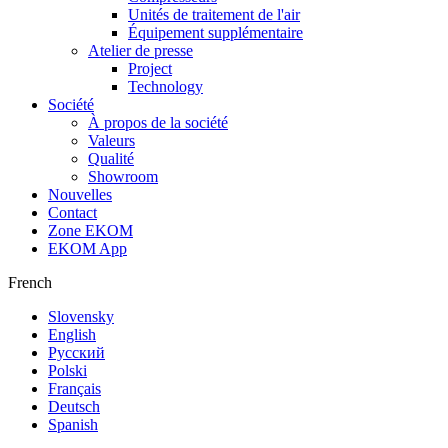
Unités de traitement de l'air
Équipement supplémentaire
Atelier de presse
Project
Technology
Société
À propos de la société
Valeurs
Qualité
Showroom
Nouvelles
Contact
Zone EKOM
EKOM App
French
Slovensky
English
Русский
Polski
Français
Deutsch
Spanish