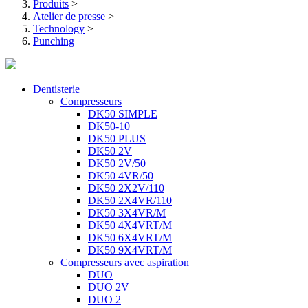
Produits
>
Atelier de presse
>
Technology
>
Punching
Dentisterie
Compresseurs
DK50 SIMPLE
DK50-10
DK50 PLUS
DK50 2V
DK50 2V/50
DK50 4VR/50
DK50 2X2V/110
DK50 2X4VR/110
DK50 3X4VR/M
DK50 4X4VRT/M
DK50 6X4VRT/M
DK50 9X4VRT/M
Compresseurs avec aspiration
DUO
DUO 2V
DUO 2