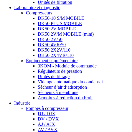
Unités de filtration
Laboratoire et diagnostic
Compresseurs
DK50-10 S/M MOBILE
DK50 PLUS MOBILE
DK50 2V MOBILE
DK50 2V/M MOBILE (mini)
DK50 2V/50
DK50 4VR/50
DK50 2X2V/110
DK50 2X4VR/110
Équipement supplémentaire
3KOM - Module de commande
Régulateurs de pression
Unités de filtrage
Vidange automatique du condensat
Sècheur d‘air d‘adsorption
Sécheurs à membrane
Armoires à réduction du bruit
Industrie
Pompes à compresseur
DJ / DJX
DV / DVX
AJ / AJX
AV / AVX