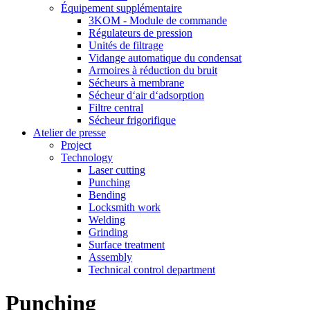
Équipement supplémentaire
3KOM - Module de commande
Régulateurs de pression
Unités de filtrage
Vidange automatique du condensat
Armoires à réduction du bruit
Sécheurs à membrane
Sécheur d‘air d‘adsorption
Filtre central
Sécheur frigorifique
Atelier de presse
Project
Technology
Laser cutting
Punching
Bending
Locksmith work
Welding
Grinding
Surface treatment
Assembly
Technical control department
Punching