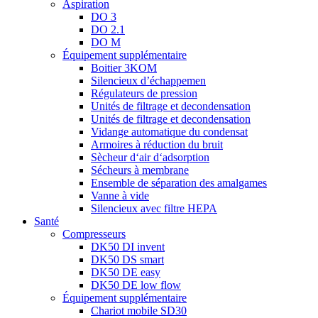
Aspiration
DO 3
DO 2.1
DO M
Équipement supplémentaire
Boitier 3KOM
Silencieux d’échappemen
Régulateurs de pression
Unités de filtrage et decondensation
Unités de filtrage et decondensation
Vidange automatique du condensat
Armoires à réduction du bruit
Sècheur d‘air d‘adsorption
Sécheurs à membrane
Ensemble de séparation des amalgames
Vanne à vide
Silencieux avec filtre HEPA
Santé
Compresseurs
DK50 DI invent
DK50 DS smart
DK50 DE easy
DK50 DE low flow
Équipement supplémentaire
Chariot mobile SD30