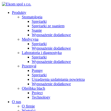
Produkty
Stomatologia
Sprężarki
Sprężarki ze ssaniem
Ssanie
Wyposażenie dodatkowe
Medycyna
Sprężarki
Wyposażenie dodatkowe
Laboratoria i diagnostyka
Sprężarki
Wyposażenie dodatkowe
Przemysł
Pompy
Sprężarki
Urządzenia uzdatniania powietrza
Wyposażenie dodatkowe
Obróbka blach
Project
Technology
O nas
O firmie
Wartości