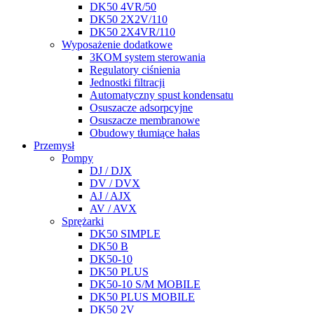
DK50 4VR/50
DK50 2X2V/110
DK50 2X4VR/110
Wyposażenie dodatkowe
3KOM system sterowania
Regulatory ciśnienia
Jednostki filtracji
Automatyczny spust kondensatu
Osuszacze adsorpcyjne
Osuszacze membranowe
Obudowy tłumiące hałas
Przemysł
Pompy
DJ / DJX
DV / DVX
AJ / AJX
AV / AVX
Sprężarki
DK50 SIMPLE
DK50 B
DK50-10
DK50 PLUS
DK50-10 S/M MOBILE
DK50 PLUS MOBILE
DK50 2V