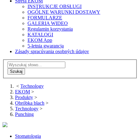
Strefa EKOM
INSTRUKCJE OBSŁUGI
OGÓLNE WARUNKI DOSTAWY
FORMULARZE
GALERIA WIDEO
Regulamin korzystania
KATALOGI
EKOM App
5-letnia gwarancja
Zásady spracúvania osobných údajov
<
Technology
EKOM
>
Produkty
>
Obróbka blach
>
Technology
>
Punching
Stomatologia