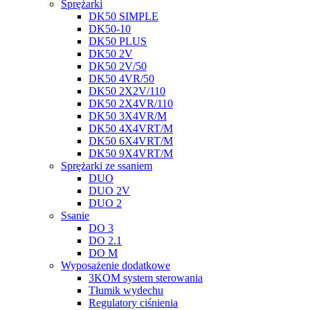
Sprężarki
DK50 SIMPLE
DK50-10
DK50 PLUS
DK50 2V
DK50 2V/50
DK50 4VR/50
DK50 2X2V/110
DK50 2X4VR/110
DK50 3X4VR/M
DK50 4X4VRT/M
DK50 6X4VRT/M
DK50 9X4VRT/M
Sprężarki ze ssaniem
DUO
DUO 2V
DUO 2
Ssanie
DO 3
DO 2.1
DO M
Wyposażenie dodatkowe
3KOM system sterowania
Tłumik wydechu
Regulatory ciśnienia