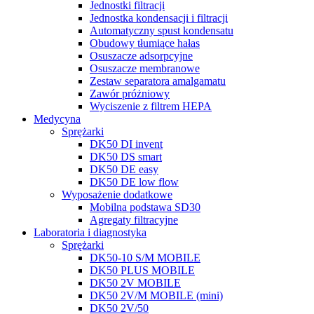
Jednostki filtracji
Jednostka kondensacji i filtracji
Automatyczny spust kondensatu
Obudowy tłumiące hałas
Osuszacze adsorpcyjne
Osuszacze membranowe
Zestaw separatora amalgamatu
Zawór próżniowy
Wyciszenie z filtrem HEPA
Medycyna
Sprężarki
DK50 DI invent
DK50 DS smart
DK50 DE easy
DK50 DE low flow
Wyposażenie dodatkowe
Mobilna podstawa SD30
Agregaty filtracyjne
Laboratoria i diagnostyka
Sprężarki
DK50-10 S/M MOBILE
DK50 PLUS MOBILE
DK50 2V MOBILE
DK50 2V/M MOBILE (mini)
DK50 2V/50