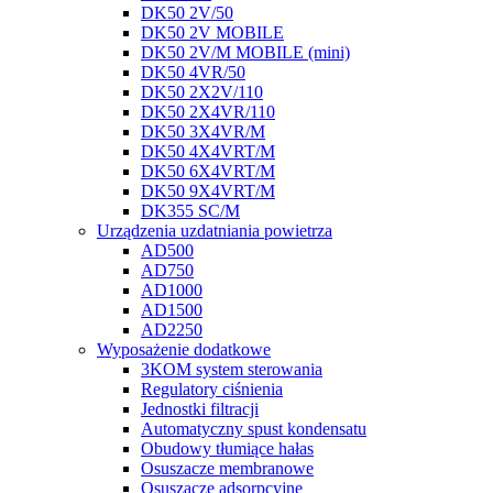
DK50 2V/50
DK50 2V MOBILE
DK50 2V/M MOBILE (mini)
DK50 4VR/50
DK50 2X2V/110
DK50 2X4VR/110
DK50 3X4VR/M
DK50 4X4VRT/M
DK50 6X4VRT/M
DK50 9X4VRT/M
DK355 SC/M
Urządzenia uzdatniania powietrza
AD500
AD750
AD1000
AD1500
AD2250
Wyposażenie dodatkowe
3KOM system sterowania
Regulatory ciśnienia
Jednostki filtracji
Automatyczny spust kondensatu
Obudowy tłumiące hałas
Osuszacze membranowe
Osuszacze adsorpcyjne