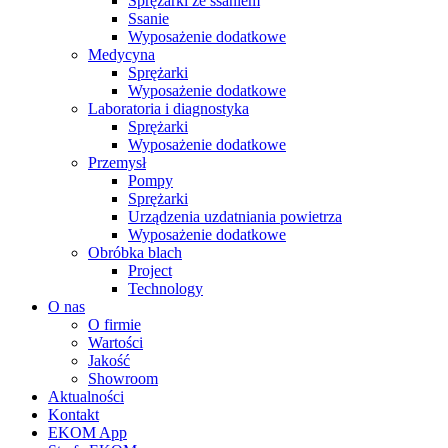
Sprężarki ze ssaniem
Ssanie
Wyposażenie dodatkowe
Medycyna
Sprężarki
Wyposażenie dodatkowe
Laboratoria i diagnostyka
Sprężarki
Wyposażenie dodatkowe
Przemysł
Pompy
Sprężarki
Urządzenia uzdatniania powietrza
Wyposażenie dodatkowe
Obróbka blach
Project
Technology
O nas
O firmie
Wartości
Jakość
Showroom
Aktualności
Kontakt
EKOM App