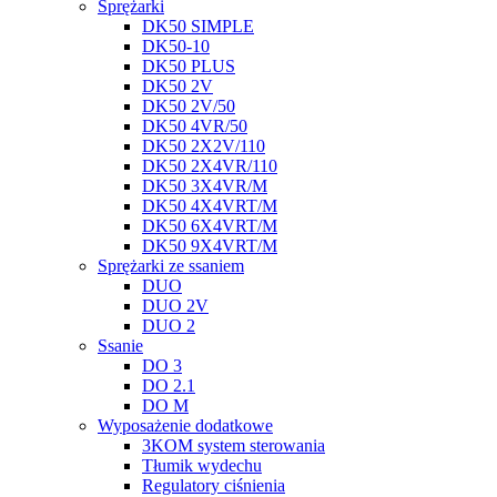
Sprężarki
DK50 SIMPLE
DK50-10
DK50 PLUS
DK50 2V
DK50 2V/50
DK50 4VR/50
DK50 2X2V/110
DK50 2X4VR/110
DK50 3X4VR/M
DK50 4X4VRT/M
DK50 6X4VRT/M
DK50 9X4VRT/M
Sprężarki ze ssaniem
DUO
DUO 2V
DUO 2
Ssanie
DO 3
DO 2.1
DO M
Wyposażenie dodatkowe
3KOM system sterowania
Tłumik wydechu
Regulatory ciśnienia