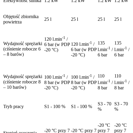
Efektywność silnika
1.2 kW
1.2 kW
1.2 kW
1.2 kW
Objętość zbiornika
25 l
25 l
25 l
25 l
powietrza
-1
120 l.min
/
-1
135
135
Wydajność sprężarki
120 l.min
/
6 bar (w PDP
-1
-1
(ciśnienie robocze 6
6 bar (w PDP
l.min
/
l.min
/
-20 °C)
– 8 barów)
-20 °C)
6 bar
6 bar
-1
-1
110
110
Wydajność sprężarki
100 l.min
/
100 l.min
/
-1
-1
(ciśnienie robocze 8
8 bar (w PDP
8 bar (w PDP
l.min
/
l.min
/
– 10 barów)
-20 °C)
-20 °C)
8 bar
8 bar
S3 - 70
S3 - 70
Tryb pracy
S1 - 100 %
S1 - 100 %
%
%
-20 °C
-20 °C
-20 °C przy 7
-20 °C przy 7
przy 7
przy 7
Stopień osuszenia