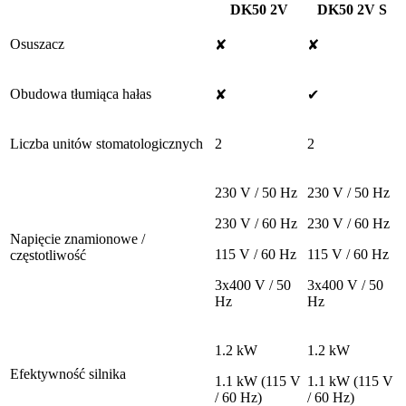
DK50 2V
DK50 2V S
Osuszacz
✘
✘
Obudowa tłumiąca hałas
✘
✔
Liczba unitów stomatologicznych
2
2
230 V / 50 Hz
230 V / 50 Hz
230 V / 60 Hz
230 V / 60 Hz
Napięcie znamionowe /
115 V / 60 Hz
115 V / 60 Hz
częstotliwość
3x400 V / 50
3x400 V / 50
Hz
Hz
1.2 kW
1.2 kW
Efektywność silnika
1.1 kW (115 V
1.1 kW (115 V
/ 60 Hz)
/ 60 Hz)