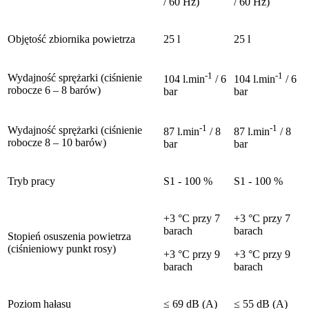
/ 60 Hz)
/ 60 Hz)
Objętość zbiornika powietrza
25 l
25 l
-1
-1
Wydajność sprężarki (ciśnienie
104 l.min
/ 6
104 l.min
/ 6
robocze 6 – 8 barów)
bar
bar
-1
-1
Wydajność sprężarki (ciśnienie
87 l.min
/ 8
87 l.min
/ 8
robocze 8 – 10 barów)
bar
bar
Tryb pracy
S1 - 100 %
S1 - 100 %
+3 °C przy 7
+3 °C przy 7
barach
barach
Stopień osuszenia powietrza
(ciśnieniowy punkt rosy)
+3 °C przy 9
+3 °C przy 9
barach
barach
Poziom hałasu
≤ 69 dB (A)
≤ 55 dB (A)