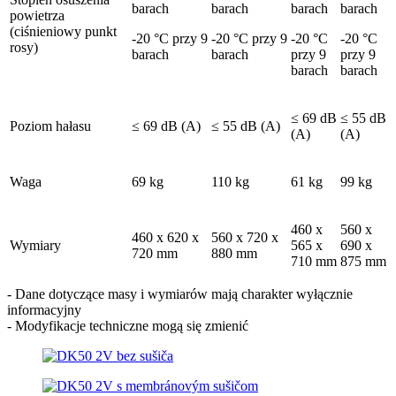
barach
barach
barach
barach
powietrza
(ciśnieniowy punkt
-20 °C przy 9
-20 °C przy 9
-20 °C
-20 °C
rosy)
barach
barach
przy 9
przy 9
barach
barach
≤ 69 dB
≤ 55 dB
Poziom hałasu
≤ 69 dB (A)
≤ 55 dB (A)
(A)
(A)
Waga
69 kg
110 kg
61 kg
99 kg
460 x
560 x
460 x 620 x
560 x 720 x
Wymiary
565 x
690 x
720 mm
880 mm
710 mm
875 mm
- Dane dotyczące masy i wymiarów mają charakter wyłącznie
informacyjny
- Modyfikacje techniczne mogą się zmienić