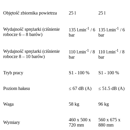
Objętość zbiornika powietrza
25 l
25 l
-1
-1
Wydajność sprężarki (ciśnienie
135 l.min
/ 6
135 l.min
/ 6
robocze 6 – 8 barów)
bar
bar
-1
-1
Wydajność sprężarki (ciśnienie
110 l.min
/ 8
110 l.min
/ 8
robocze 8 – 10 barów)
bar
bar
Tryb pracy
S1 - 100 %
S1 - 100 %
Poziom hałasu
≤ 67 dB (A)
≤ 51.5 dB (A)
Waga
58 kg
96 kg
460 x 500 x
560 x 675 x
Wymiary
720 mm
880 mm