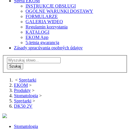
Strefa EKOM
INSTRUKCJE OBSŁUGI
OGÓLNE WARUNKI DOSTAWY
FORMULARZE
GALERIA WIDEO
Regulamin korzystania
KATALOGI
EKOM App
5-letnia gwarancja
Zásady spracúvania osobných údajov
<
Sprężarki
EKOM
>
Produkty
>
Stomatologia
>
Sprężarki
>
DK50 2V
Stomatologia