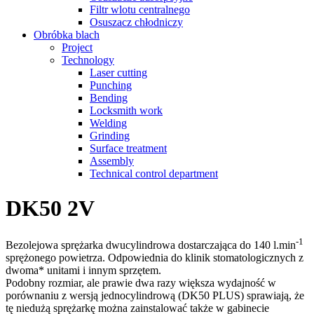
Filtr wlotu centralnego
Osuszacz chłodniczy
Obróbka blach
Project
Technology
Laser cutting
Punching
Bending
Locksmith work
Welding
Grinding
Surface treatment
Assembly
Technical control department
DK50 2V
-1
Bezolejowa sprężarka dwucylindrowa dostarczająca do 140 l.min
sprężonego powietrza. Odpowiednia do klinik stomatologicznych z
dwoma* unitami i innym sprzętem.
Podobny rozmiar, ale prawie dwa razy większa wydajność w
porównaniu z wersją jednocylindrową (DK50 PLUS) sprawiają, że
tę niedużą sprężarkę można zainstalować także w gabinecie