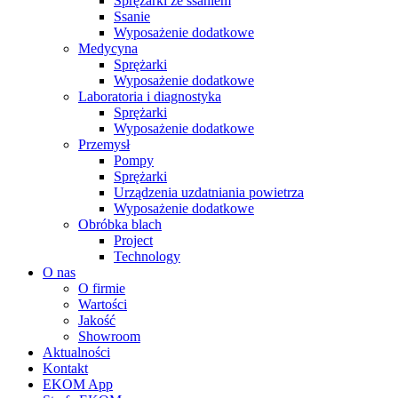
Sprężarki ze ssaniem
Ssanie
Wyposażenie dodatkowe
Medycyna
Sprężarki
Wyposażenie dodatkowe
Laboratoria i diagnostyka
Sprężarki
Wyposażenie dodatkowe
Przemysł
Pompy
Sprężarki
Urządzenia uzdatniania powietrza
Wyposażenie dodatkowe
Obróbka blach
Project
Technology
O nas
O firmie
Wartości
Jakość
Showroom
Aktualności
Kontakt
EKOM App