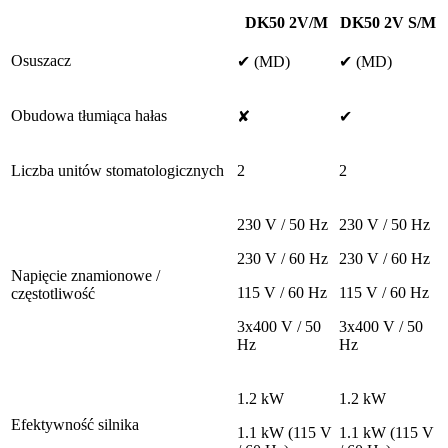
DK50 2V/M
DK50 2V S/M
Osuszacz
✔ (MD)
✔ (MD)
Obudowa tłumiąca hałas
✘
✔
Liczba unitów stomatologicznych
2
2
230 V / 50 Hz
230 V / 50 Hz
230 V / 60 Hz
230 V / 60 Hz
Napięcie znamionowe /
115 V / 60 Hz
115 V / 60 Hz
częstotliwość
3x400 V / 50
3x400 V / 50
Hz
Hz
1.2 kW
1.2 kW
Efektywność silnika
1.1 kW (115 V
1.1 kW (115 V