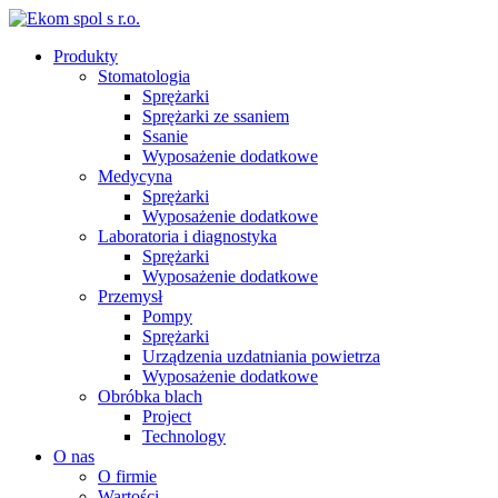
Produkty
Stomatologia
Sprężarki
Sprężarki ze ssaniem
Ssanie
Wyposażenie dodatkowe
Medycyna
Sprężarki
Wyposażenie dodatkowe
Laboratoria i diagnostyka
Sprężarki
Wyposażenie dodatkowe
Przemysł
Pompy
Sprężarki
Urządzenia uzdatniania powietrza
Wyposażenie dodatkowe
Obróbka blach
Project
Technology
O nas
O firmie
Wartości