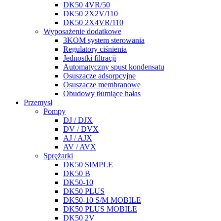
DK50 4VR/50
DK50 2X2V/110
DK50 2X4VR/110
Wyposażenie dodatkowe
3KOM system sterowania
Regulatory ciśnienia
Jednostki filtracji
Automatyczny spust kondensatu
Osuszacze adsorpcyjne
Osuszacze membranowe
Obudowy tłumiące hałas
Przemysł
Pompy
DJ / DJX
DV / DVX
AJ / AJX
AV / AVX
Sprężarki
DK50 SIMPLE
DK50 B
DK50-10
DK50 PLUS
DK50-10 S/M MOBILE
DK50 PLUS MOBILE
DK50 2V