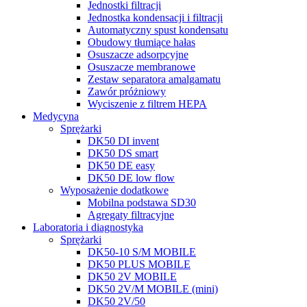
Jednostki filtracji
Jednostka kondensacji i filtracji
Automatyczny spust kondensatu
Obudowy tłumiące hałas
Osuszacze adsorpcyjne
Osuszacze membranowe
Zestaw separatora amalgamatu
Zawór próżniowy
Wyciszenie z filtrem HEPA
Medycyna
Sprężarki
DK50 DI invent
DK50 DS smart
DK50 DE easy
DK50 DE low flow
Wyposażenie dodatkowe
Mobilna podstawa SD30
Agregaty filtracyjne
Laboratoria i diagnostyka
Sprężarki
DK50-10 S/M MOBILE
DK50 PLUS MOBILE
DK50 2V MOBILE
DK50 2V/M MOBILE (mini)
DK50 2V/50