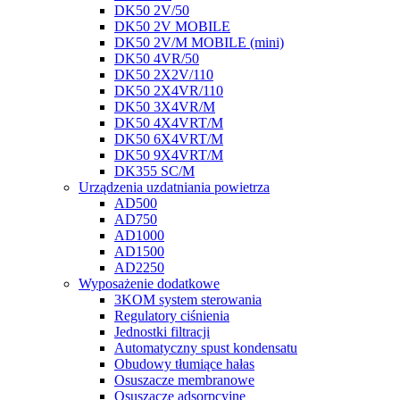
DK50 2V/50
DK50 2V MOBILE
DK50 2V/M MOBILE (mini)
DK50 4VR/50
DK50 2X2V/110
DK50 2X4VR/110
DK50 3X4VR/M
DK50 4X4VRT/M
DK50 6X4VRT/M
DK50 9X4VRT/M
DK355 SC/M
Urządzenia uzdatniania powietrza
AD500
AD750
AD1000
AD1500
AD2250
Wyposażenie dodatkowe
3KOM system sterowania
Regulatory ciśnienia
Jednostki filtracji
Automatyczny spust kondensatu
Obudowy tłumiące hałas
Osuszacze membranowe
Osuszacze adsorpcyjne