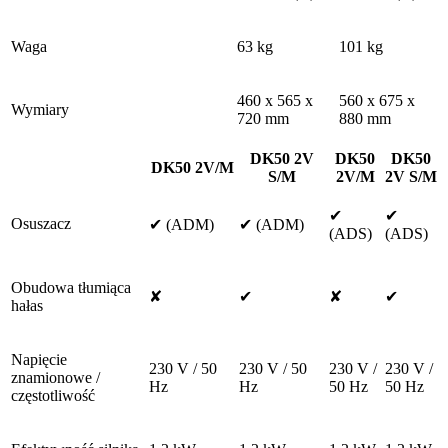
Waga
63 kg
101 kg
460 x 565 x
560 x 675 x
Wymiary
720 mm
880 mm
DK50 2V
DK50
DK50
DK50 2V/M
S/M
2V/M
2V S/M
✔
✔
Osuszacz
✔ (ADM)
✔ (ADM)
(ADS)
(ADS)
Obudowa tłumiąca
✘
✔
✘
✔
hałas
Napięcie
230 V / 50
230 V / 50
230 V /
230 V /
znamionowe /
Hz
Hz
50 Hz
50 Hz
częstotliwość