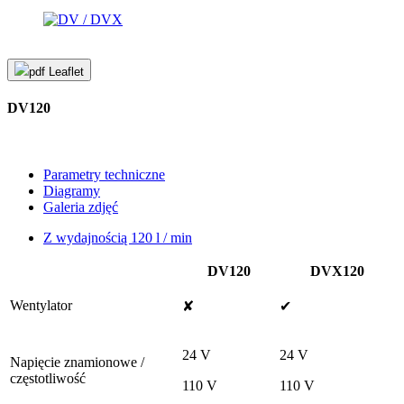
pdf
Leaflet
DV120
Parametry techniczne
Diagramy
Galeria zdjęć
Z wydajnością 120 l / min
DV120
DVX120
Wentylator
✘
✔
24 V
24 V
Napięcie znamionowe /
częstotliwość
110 V
110 V