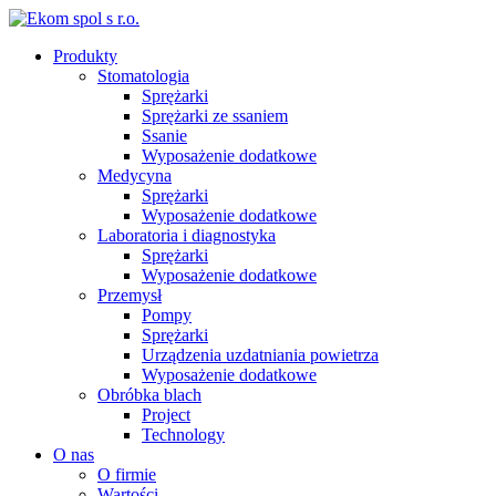
Produkty
Stomatologia
Sprężarki
Sprężarki ze ssaniem
Ssanie
Wyposażenie dodatkowe
Medycyna
Sprężarki
Wyposażenie dodatkowe
Laboratoria i diagnostyka
Sprężarki
Wyposażenie dodatkowe
Przemysł
Pompy
Sprężarki
Urządzenia uzdatniania powietrza
Wyposażenie dodatkowe
Obróbka blach
Project
Technology
O nas
O firmie
Wartości