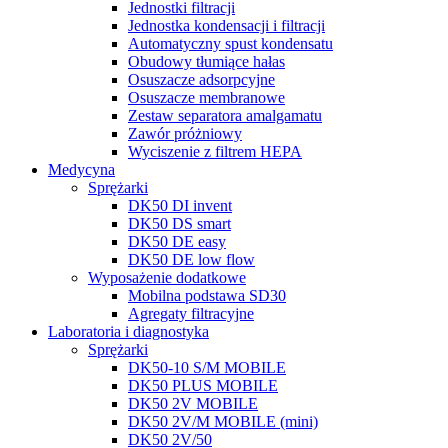
Jednostki filtracji
Jednostka kondensacji i filtracji
Automatyczny spust kondensatu
Obudowy tłumiące hałas
Osuszacze adsorpcyjne
Osuszacze membranowe
Zestaw separatora amalgamatu
Zawór próżniowy
Wyciszenie z filtrem HEPA
Medycyna
Sprężarki
DK50 DI invent
DK50 DS smart
DK50 DE easy
DK50 DE low flow
Wyposażenie dodatkowe
Mobilna podstawa SD30
Agregaty filtracyjne
Laboratoria i diagnostyka
Sprężarki
DK50-10 S/M MOBILE
DK50 PLUS MOBILE
DK50 2V MOBILE
DK50 2V/M MOBILE (mini)
DK50 2V/50