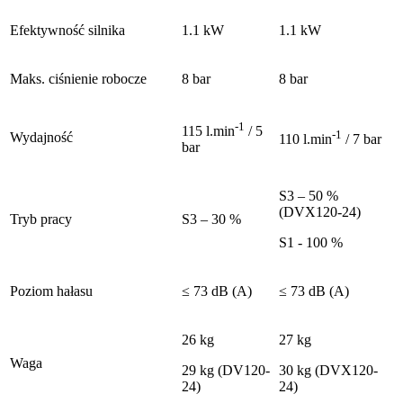
Efektywność silnika
1.1 kW
1.1 kW
Maks. ciśnienie robocze
8 bar
8 bar
-1
115 l.min
/ 5
-1
Wydajność
110 l.min
/ 7 bar
bar
S3 – 50 %
(DVX120-24)
Tryb pracy
S3 – 30 %
S1 - 100 %
Poziom hałasu
≤ 73 dB (A)
≤ 73 dB (A)
26 kg
27 kg
Waga
29 kg (DV120-
30 kg (DVX120-
24)
24)