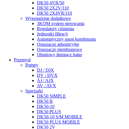
DK50 4VR/50
DK50 2X2V/110
DK50 2X4VR/110
Wyposażenie dodatkowe
3KOM system sterowania
Regulatory ciśnienia
Jednostki filtracji
Automatyczny spust kondensatu
Osuszacze adsorpcyjne
Osuszacze membranowe
Obudowy tłumiące hałas
Przemysł
Pompy
DJ / DJX
DV / DVX
AJ / AJX
AV / AVX
Sprężarki
DK50 SIMPLE
DK50 B
DK50-10
DK50 PLUS
DK50-10 S/M MOBILE
DK50 PLUS MOBILE
DK50 2V