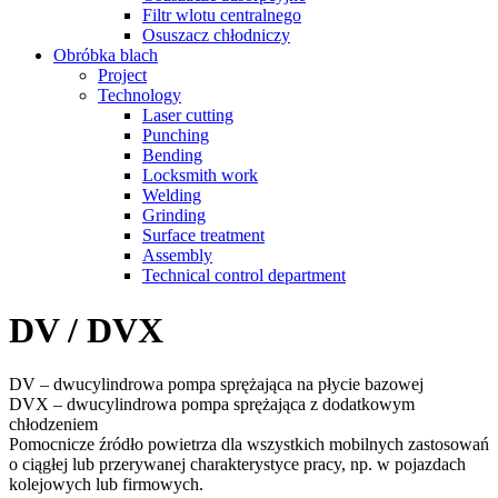
Filtr wlotu centralnego
Osuszacz chłodniczy
Obróbka blach
Project
Technology
Laser cutting
Punching
Bending
Locksmith work
Welding
Grinding
Surface treatment
Assembly
Technical control department
DV / DVX
DV – dwucylindrowa pompa sprężająca na płycie bazowej
DVX – dwucylindrowa pompa sprężająca z dodatkowym
chłodzeniem
Pomocnicze źródło powietrza dla wszystkich mobilnych zastosowań
o ciągłej lub przerywanej charakterystyce pracy, np. w pojazdach
kolejowych lub firmowych.