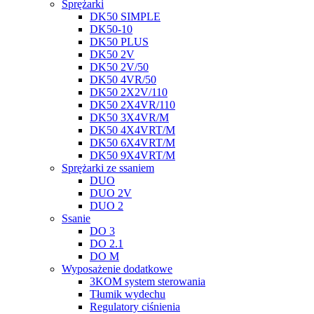
Sprężarki
DK50 SIMPLE
DK50-10
DK50 PLUS
DK50 2V
DK50 2V/50
DK50 4VR/50
DK50 2X2V/110
DK50 2X4VR/110
DK50 3X4VR/M
DK50 4X4VRT/M
DK50 6X4VRT/M
DK50 9X4VRT/M
Sprężarki ze ssaniem
DUO
DUO 2V
DUO 2
Ssanie
DO 3
DO 2.1
DO M
Wyposażenie dodatkowe
3KOM system sterowania
Tłumik wydechu
Regulatory ciśnienia