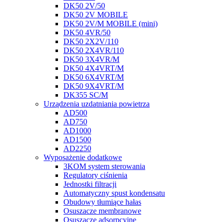
DK50 2V/50
DK50 2V MOBILE
DK50 2V/M MOBILE (mini)
DK50 4VR/50
DK50 2X2V/110
DK50 2X4VR/110
DK50 3X4VR/M
DK50 4X4VRT/M
DK50 6X4VRT/M
DK50 9X4VRT/M
DK355 SC/M
Urządzenia uzdatniania powietrza
AD500
AD750
AD1000
AD1500
AD2250
Wyposażenie dodatkowe
3KOM system sterowania
Regulatory ciśnienia
Jednostki filtracji
Automatyczny spust kondensatu
Obudowy tłumiące hałas
Osuszacze membranowe
Osuszacze adsorpcyjne