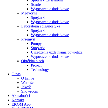
Sprężarki ze ssaniem
Ssanie
Wyposażenie dodatkowe
Medycyna
Sprężarki
Wyposażenie dodatkowe
Laboratoria i diagnostyka
Sprężarki
Wyposażenie dodatkowe
Przemysł
Pompy
Sprężarki
Urządzenia uzdatniania powietrza
Wyposażenie dodatkowe
Obróbka blach
Project
Technology
O nas
O firmie
Wartości
Jakość
Showroom
Aktualności
Kontakt
EKOM App