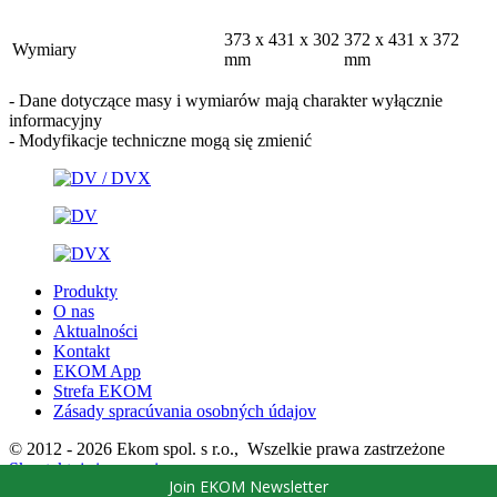
373 x 431 x 302
372 x 431 x 372
Wymiary
mm
mm
- Dane dotyczące masy i wymiarów mają charakter wyłącznie
informacyjny
- Modyfikacje techniczne mogą się zmienić
Produkty
O nas
Aktualności
Kontakt
EKOM App
Strefa EKOM
Zásady spracúvania osobných údajov
© 2012 - 2026 Ekom spol. s r.o., Wszelkie prawa zastrzeżone
Skontaktuj się z nami
Join EKOM Newsletter
Top