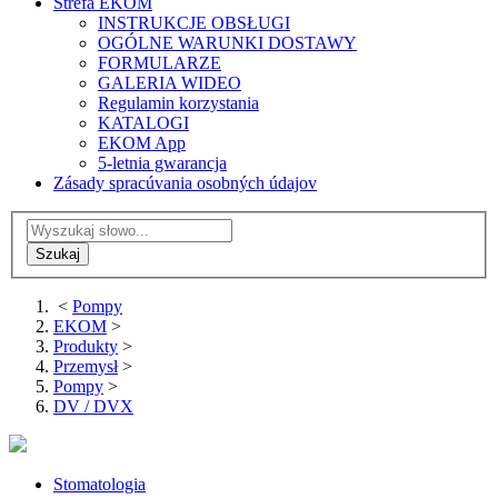
Strefa EKOM
INSTRUKCJE OBSŁUGI
OGÓLNE WARUNKI DOSTAWY
FORMULARZE
GALERIA WIDEO
Regulamin korzystania
KATALOGI
EKOM App
5-letnia gwarancja
Zásady spracúvania osobných údajov
<
Pompy
EKOM
>
Produkty
>
Przemysł
>
Pompy
>
DV / DVX
Stomatologia