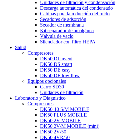
Unidades de filtración y condensación
Descarga automática del condensado
Cabinas para la reducción del ruido
Secadores de adsorción
Secador de membrana
Kit separador de amalgama
Válvula de vacío
Silenciador con filtro HEPA
Salud
Compresores
DK50 DI invent
DK50 DS smart
DK50 DE easy
DK50 DE low flow
Equipos opcionales
Carro SD30
Unidades de filtración
Laboratorio y Diagnístico
Compresores
DK50-10 S/M MOBILE
DK50 PLUS MOBILE
DK50 2V MOBILE
DK50 2V/M MOBILE (mini)
DK50 2V/50
DK50 4VR/50