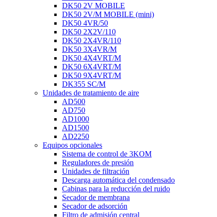
DK50 2V MOBILE
DK50 2V/M MOBILE (mini)
DK50 4VR/50
DK50 2X2V/110
DK50 2X4VR/110
DK50 3X4VR/M
DK50 4X4VRT/M
DK50 6X4VRT/M
DK50 9X4VRT/M
DK355 SC/M
Unidades de tratamiento de aire
AD500
AD750
AD1000
AD1500
AD2250
Equipos opcionales
Sistema de control de 3KOM
Reguladores de presión
Unidades de filtración
Descarga automática del condensado
Cabinas para la reducción del ruido
Secador de membrana
Secador de adsorción
Filtro de admisión central