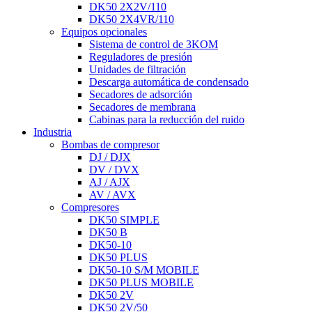
DK50 2X2V/110
DK50 2X4VR/110
Equipos opcionales
Sistema de control de 3KOM
Reguladores de presión
Unidades de filtración
Descarga automática de condensado
Secadores de adsorción
Secadores de membrana
Cabinas para la reducción del ruido
Industria
Bombas de compresor
DJ / DJX
DV / DVX
AJ / AJX
AV / AVX
Compresores
DK50 SIMPLE
DK50 B
DK50-10
DK50 PLUS
DK50-10 S/M MOBILE
DK50 PLUS MOBILE
DK50 2V
DK50 2V/50