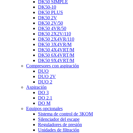
DK50 SIMPLE
DK50-10
DK50 PLUS
DK50 2V
DK50 2V/50
DK50 4VR/50
DK50 2X2V/110
DK50 2X4VR/110
DK50 3X4VR/M
DK50 4X4VRT/M
DK50 6X4VRT/M
DK50 9X4VRT/M
Compresores con aspiración
DUO
DUO 2V
DUO 2
Aspiración
DO 3
DO 2.1
DO M
Equipos opcionales
Sistema de control de 3KOM
Silenciador del escape
Reguladores de presión
Unidades de filtración