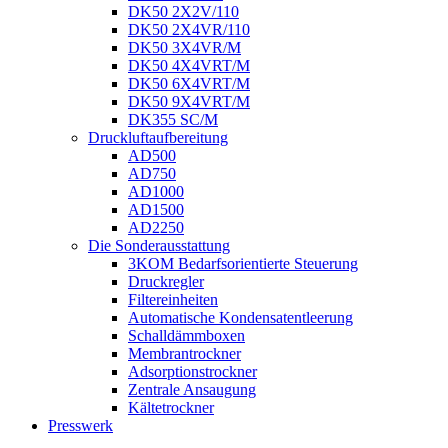
DK50 2X2V/110
DK50 2X4VR/110
DK50 3X4VR/M
DK50 4X4VRT/M
DK50 6X4VRT/M
DK50 9X4VRT/M
DK355 SC/M
Druckluftaufbereitung
AD500
AD750
AD1000
AD1500
AD2250
Die Sonderausstattung
3KOM Bedarfsorientierte Steuerung
Druckregler
Filtereinheiten
Automatische Kondensatentleerung
Schalldämmboxen
Membrantrockner
Adsorptionstrockner
Zentrale Ansaugung
Kältetrockner
Presswerk