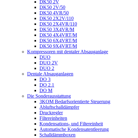
DK50 2V
DK50 2V/50
DK50 4VR/50
DK50 2X2V/110
DK50 2X4VR/110
DK50 3X4VR/M
DK50 4X4VRT/M
DK50 6X4VRT/M
DK50 9X4VRT/M
Kompressoren mit dentaler Absauganlage
DUO
DUO 2V
DUO 2
Dentale Absauganlagen
DO 3
DO 2.1
DO M
Die Sonderausstattung
3KOM Bedarfsorientierte Steuerung
Abluftschalldämpfer
Druckregler
Filtereinheiten
Kondensations- und Filtereinheit
Automatische Kondensatentleerung
Schalldämmboxen