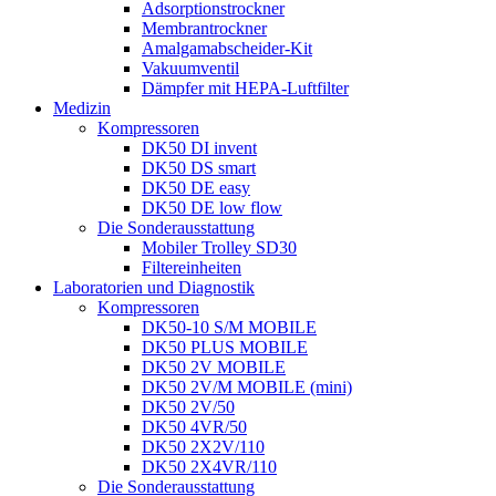
Adsorptionstrockner
Membrantrockner
Amalgamabscheider-Kit
Vakuumventil
Dämpfer mit HEPA-Luftfilter
Medizin
Kompressoren
DK50 DI invent
DK50 DS smart
DK50 DE easy
DK50 DE low flow
Die Sonderausstattung
Mobiler Trolley SD30
Filtereinheiten
Laboratorien und Diagnostik
Kompressoren
DK50-10 S/M MOBILE
DK50 PLUS MOBILE
DK50 2V MOBILE
DK50 2V/M MOBILE (mini)
DK50 2V/50
DK50 4VR/50
DK50 2X2V/110
DK50 2X4VR/110
Die Sonderausstattung