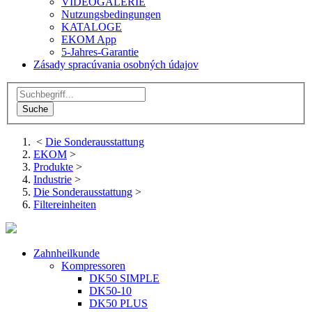
VIDEOGALERIE
Nutzungsbedingungen
KATALOGE
EKOM App
5-Jahres-Garantie
Zásady spracúvania osobných údajov
<
Die Sonderausstattung
EKOM
>
Produkte
>
Industrie
>
Die Sonderausstattung
>
Filtereinheiten
Zahnheilkunde
Kompressoren
DK50 SIMPLE
DK50-10
DK50 PLUS