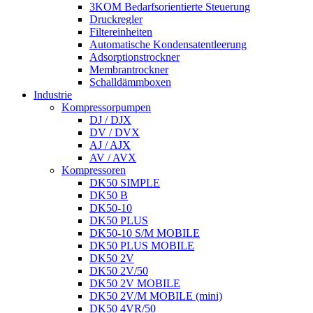
3KOM Bedarfsorientierte Steuerung
Druckregler
Filtereinheiten
Automatische Kondensatentleerung
Adsorptionstrockner
Membrantrockner
Schalldämmboxen
Industrie
Kompressorpumpen
DJ / DJX
DV / DVX
AJ / AJX
AV / AVX
Kompressoren
DK50 SIMPLE
DK50 B
DK50-10
DK50 PLUS
DK50-10 S/M MOBILE
DK50 PLUS MOBILE
DK50 2V
DK50 2V/50
DK50 2V MOBILE
DK50 2V/M MOBILE (mini)
DK50 4VR/50